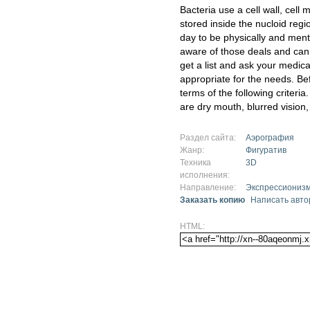
Bacteria use a cell wall, cel
stored inside the nucloid regi
day to be physically and menta
aware of those deals and can
get a list and ask your medica
appropriate for the needs. Be
terms of the following criter
are dry mouth, blurred vision, 
Раздел сайта:
Аэрография
Жанр:
Фигуратив
Техника
3D
исполнения:
Направление:
Экспрессиониз
Заказать копию
Написать авто
HTML: