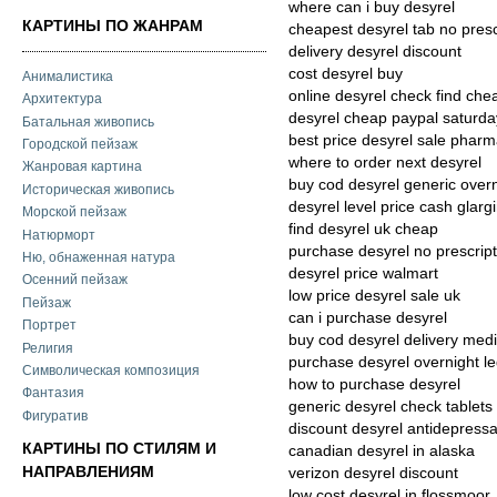
where can i buy desyrel
КАРТИНЫ ПО ЖАНРАМ
cheapest desyrel tab no presc
delivery desyrel discount
cost desyrel buy
Анималистика
online desyrel check find che
Архитектура
desyrel cheap paypal saturda
Батальная живопись
best price desyrel sale phar
Городской пейзаж
where to order next desyrel
Жанровая картина
buy cod desyrel generic over
Историческая живопись
desyrel level price cash glarg
Морской пейзаж
find desyrel uk cheap
Натюрморт
purchase desyrel no prescrip
Ню, обнаженная натура
desyrel price walmart
Осенний пейзаж
low price desyrel sale uk
Пейзаж
can i purchase desyrel
Портрет
buy cod desyrel delivery med
Религия
purchase desyrel overnight le
Символическая композиция
how to purchase desyrel
Фантазия
generic desyrel check tablets
Фигуратив
discount desyrel antidepressa
КАРТИНЫ ПО СТИЛЯМ И
canadian desyrel in alaska
НАПРАВЛЕНИЯМ
verizon desyrel discount
low cost desyrel in flossmoor