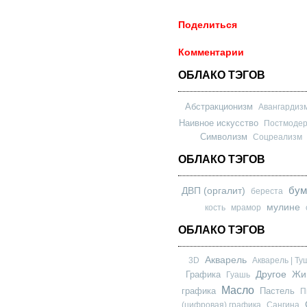
Поделиться
Комментарии
ОБЛАКО ТЭГОВ
Абстракционизм
Авангардиз
Наивное искусство
Постмоде
Символизм
Соцреализм
ОБЛАКО ТЭГОВ
бум
ДВП (оргалит)
береста
мулине
кость
мрамор
ОБЛАКО ТЭГОВ
Акварель
3D
Акварель | Ту
Другое
Графика
Жи
Гуашь
Масло
графика
Пастель
П
(цифровая) графика
Сангина