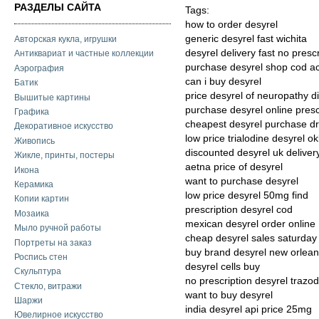
РАЗДЕЛЫ САЙТА
Tags:
how to order desyrel
generic desyrel fast wichita
Авторская кукла, игрушки
desyrel delivery fast no prescr
Антиквариат и частные коллекции
purchase desyrel shop cod a
Аэрография
can i buy desyrel
Батик
price desyrel of neuropathy d
Вышитые картины
purchase desyrel online presc
Графика
cheapest desyrel purchase d
Декоративное искусство
low price trialodine desyrel 
Живопись
discounted desyrel uk deliver
Жикле, принты, постеры
aetna price of desyrel
Икона
want to purchase desyrel
Керамика
low price desyrel 50mg find
Копии картин
prescription desyrel cod
Мозаика
mexican desyrel order online
Мыло ручной работы
cheap desyrel sales saturday 
Портреты на заказ
buy brand desyrel new orlea
Роспись стен
desyrel cells buy
Скульптура
no prescription desyrel traz
Стекло, витражи
want to buy desyrel
Шаржи
india desyrel api price 25mg
Ювелирное искусство