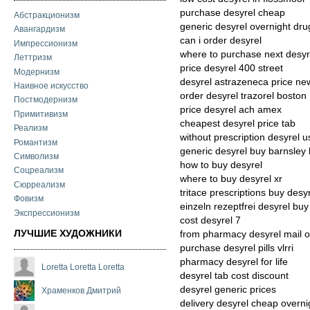
purchase desyrel cheap
Абстракционизм
generic desyrel overnight dru
Авангардизм
can i order desyrel
Импрессионизм
where to purchase next desyr
Леттризм
price desyrel 400 street
Модернизм
desyrel astrazeneca price n
Наивное искусство
order desyrel trazorel boston
Постмодернизм
price desyrel ach amex
Примитивизм
cheapest desyrel price tab
Реализм
without prescription desyrel 
Романтизм
generic desyrel buy barnsley
Символизм
how to buy desyrel
Соцреализм
where to buy desyrel xr
Сюрреализм
tritace prescriptions buy desy
Фовизм
einzeln rezeptfrei desyrel buy
Экспрессионизм
cost desyrel 7
ЛУЧШИЕ ХУДОЖНИКИ
from pharmacy desyrel mail o
purchase desyrel pills vlrri
pharmacy desyrel for life
Loretta Loretta Loretta
desyrel tab cost discount
desyrel generic prices
Храменков Дмитрий
delivery desyrel cheap overni