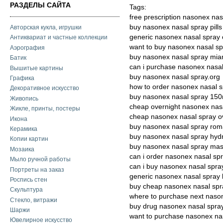
РАЗДЕЛЫ САЙТА
Tags:
free prescription nasonex nas
buy nasonex nasal spray pills
Авторская кукла, игрушки
generic nasonex nasal spray
Антиквариат и частные коллекции
want to buy nasonex nasal sp
Аэрография
buy nasonex nasal spray mia
Батик
can i purchase nasonex nasal
Вышитые картины
buy nasonex nasal spray.org
Графика
how to order nasonex nasal 
Декоративное искусство
buy nasonex nasal spray 15
Живопись
cheap overnight nasonex nas
Жикле, принты, постеры
cheap nasonex nasal spray o
Икона
buy nasonex nasal spray rom
Керамика
buy nasonex nasal spray hy
Копии картин
buy nasonex nasal spray mas
Мозаика
can i order nasonex nasal sp
Мыло ручной работы
can i buy nasonex nasal spra
Портреты на заказ
generic nasonex nasal spray 
Роспись стен
buy cheap nasonex nasal spr
Скульптура
where to purchase next naso
Стекло, витражи
buy drug nasonex nasal spra
Шаржи
want to purchase nasonex na
Ювелирное искусство