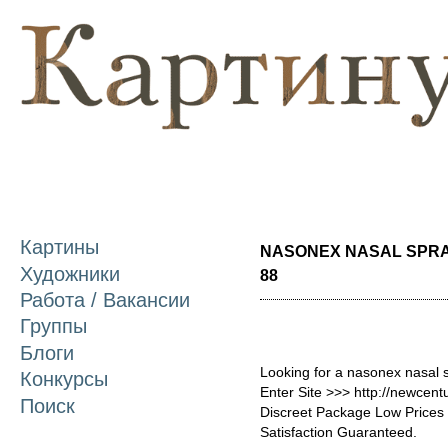
П
о
с
Картины
NASONEX NASAL SPRAY
Художники
88
Работа / Вакансии
Группы
Блоги
Looking for a nasonex nasal 
Конкурсы
Enter Site >>> http://newce
Поиск
Discreet Package Low Price
Satisfaction Guaranteed.