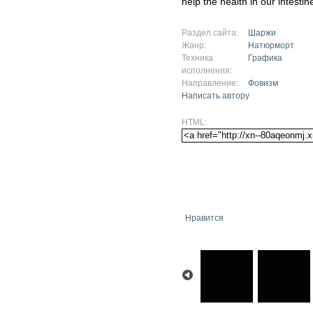
help the health in our intestin
Раздел сайта:
Шаржи
Жанр:
Натюрморт
Техника
Графика
исполнения:
Направление:
Фовизм
Написать автору
HTML:
Нравится