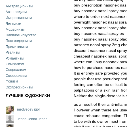
buy prescription nasonex nas
Абстракционизм
buy nasonex nasal spray med
Авангардизм
where to order next nasonex 
Импрессионизм
overnight nasonex nasal spra
Леттризм
buy nasonex nasal spray ph
Модернизм
buy nasonex nasal spray es
Наивное искусство
buy nasonex nasal spray pla
Постмодернизм
nasonex nasal spray 2mg ch
Примитивизм
discount nasonex nasal spray
Реализм
cheapest nasonex nasal spray
Романтизм
where can i buy nasonex nasa
Символизм
how to purchase nasonex nas
Соцреализм
It is entirely safe provided y
Сюрреализм
people that use pseudoephedr
Фовизм
feeling can often be difficult
Экспрессионизм
palpitations or a skin rash fr
ЛУЧШИЕ ХУДОЖНИКИ
Neither the single-dose vials 
as a result of their anti-infla
medvedev igor
However when these are used
cause rebound congestion. Th
Jenna Jenna Jenna
to be with its owner most from 