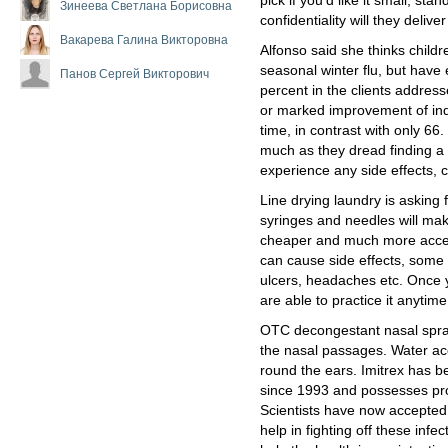
pick if you'd like it small, sta
Зинеева Светлана Борисовна
confidentiality will they deli
Вакарева Галина Викторовна
Alfonso said she thinks childr
seasonal winter flu, but have
Панов Сергей Викторович
percent in the clients address
or marked improvement of ind
time, in contrast with only 66
much as they dread finding a 
experience any side effects, 
Line drying laundry is asking 
syringes and needles will mak
cheaper and much more access
can cause side effects, some 
ulcers, headaches etc. Once 
are able to practice it anytim
OTC decongestant nasal spray
the nasal passages. Water ac
round the ears. Imitrex has 
since 1993 and possesses prov
Scientists have now accepted 
help in fighting off these infec