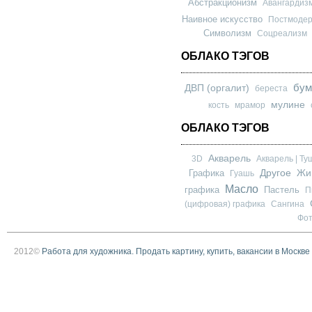
Абстракционизм
Авангардиз
Наивное искусство
Постмоде
Символизм
Соцреализм
ОБЛАКО ТЭГОВ
бум
ДВП (оргалит)
береста
мулине
кость
мрамор
ОБЛАКО ТЭГОВ
Акварель
3D
Акварель | Ту
Другое
Графика
Жи
Гуашь
Масло
графика
Пастель
П
(цифровая) графика
Сангина
Фо
2012©
Работа для художника. Продать картину, купить, вакансии в Москве