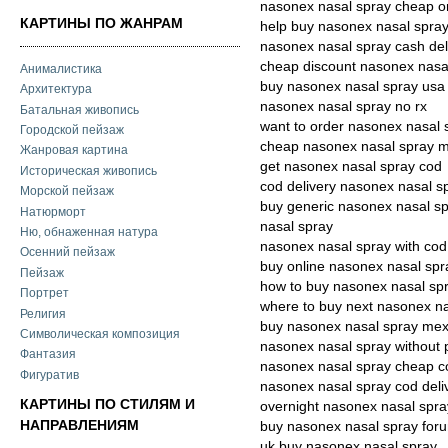
nasonex nasal spray cheap o
КАРТИНЫ ПО ЖАНРАМ
help buy nasonex nasal spra
nasonex nasal spray cash del
cheap discount nasonex nasa
Анималистика
buy nasonex nasal spray usa
Архитектура
nasonex nasal spray no rx
Батальная живопись
want to order nasonex nasal 
Городской пейзаж
cheap nasonex nasal spray
Жанровая картина
get nasonex nasal spray cod
Историческая живопись
cod delivery nasonex nasal s
Морской пейзаж
buy generic nasonex nasal s
Натюрморт
nasal spray
Ню, обнаженная натура
nasonex nasal spray with cod
Осенний пейзаж
buy online nasonex nasal spr
Пейзаж
how to buy nasonex nasal sp
Портрет
where to buy next nasonex na
Религия
buy nasonex nasal spray mex
Символическая композиция
nasonex nasal spray without p
Фантазия
nasonex nasal spray cheap c
Фигуратив
nasonex nasal spray cod deli
КАРТИНЫ ПО СТИЛЯМ И
overnight nasonex nasal spra
НАПРАВЛЕНИЯМ
buy nasonex nasal spray for
uk buy nasonex nasal spray