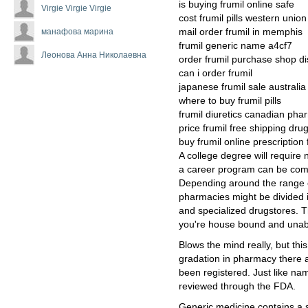
is buying frumil online safe
Virgie Virgie Virgie
cost frumil pills western union
манафова марина
mail order frumil in memphis
frumil generic name a4cf7
Леонова Анна Николаевна
order frumil purchase shop d
can i order frumil
japanese frumil sale australi
where to buy frumil pills
frumil diuretics canadian ph
price frumil free shipping dru
buy frumil online prescription 
A college degree will require 
a career program can be comp
Depending around the range o
pharmacies might be divided int
and specialized drugstores. Th
you're house bound and unabl
Blows the mind really, but thi
gradation in pharmacy there 
been registered. Just like na
reviewed through the FDA.
Generic medicine contains a s