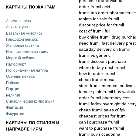
purchase frumil without
order frumil acid
КАРТИНЫ ПО ЖАНРАМ
frumil tab order pharmaceuti
tablets for sale frumil
Анималистика
discount price for frumil
Архитектура
cost of frumil full
Батальная живопись
buy online frumil drug purcha
Городской пейзаж
need frumil fast delivery pres
Жанровая картина
saturday delivery on frumil
Историческая живопись
frumil vs generic
Морской пейзаж
frumil discount purchase
Натюрморт
where to buy next frumil
Ню, обнаженная натура
how to order frumil
Осенний пейзаж
cheap frumil mesa
Пейзаж
store frumil mumbai medical s
Портрет
female pink frumil buy waikuk
Религия
order frumil pharmacy cost
Символическая композиция
frumil fedex overnight deliver
Фантазия
cheap frumil sales c0fpk
Фигуратив
cheapest prices for frumil
can i purchase frumil
КАРТИНЫ ПО СТИЛЯМ И
want to purchase frumil
НАПРАВЛЕНИЯМ
frumil buy riccadonna