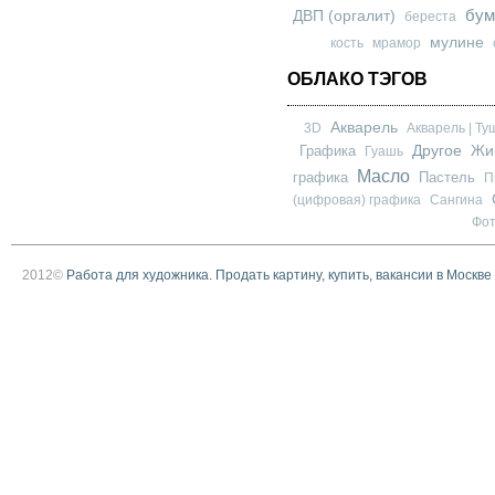
бум
ДВП (оргалит)
береста
мулине
кость
мрамор
ОБЛАКО ТЭГОВ
Акварель
3D
Акварель | Ту
Другое
Графика
Жи
Гуашь
Масло
графика
Пастель
П
(цифровая) графика
Сангина
Фо
2012©
Работа для художника. Продать картину, купить, вакансии в Москве