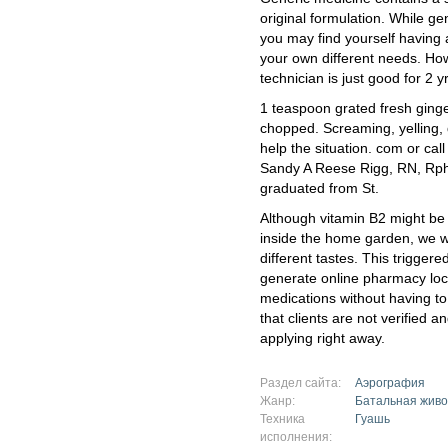
original formulation. While gen
you may find yourself having 
your own different needs. How
technician is just good for 2 y
1 teaspoon grated fresh ginge
chopped. Screaming, yelling,
help the situation. com or ca
Sandy A Reese Rigg, RN, Rph
graduated from St.
Although vitamin B2 might be 
inside the home garden, we wi
different tastes. This trigger
generate online pharmacy loca
medications without having to 
that clients are not verified a
applying right away.
Раздел сайта:
Аэрография
Жанр:
Батальная живо
Техника
Гуашь
исполнения: