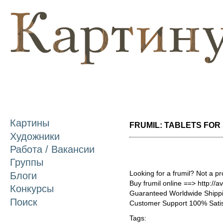
П
о
с
Картины
FRUMIL: TABLETS FOR S
Художники
Работа / Вакансии
Группы
Looking for a frumil? Not a p
Блоги
Buy frumil online ==> http://a
Конкурсы
Guaranteed Worldwide Shippi
Поиск
Customer Support 100% Satis
Tags: