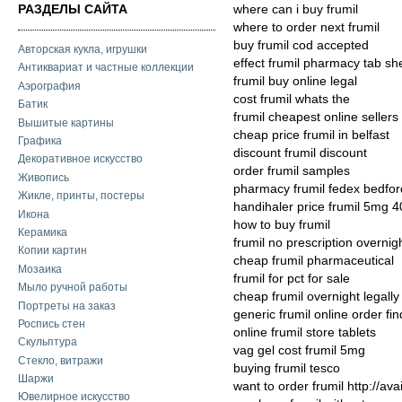
РАЗДЕЛЫ САЙТА
where can i buy frumil
where to order next frumil
buy frumil cod accepted
Авторская кукла, игрушки
effect frumil pharmacy tab she
Антиквариат и частные коллекции
frumil buy online legal
Аэрография
cost frumil whats the
Батик
frumil cheapest online sellers
Вышитые картины
cheap price frumil in belfast
Графика
discount frumil discount
Декоративное искусство
order frumil samples
Живопись
pharmacy frumil fedex bedfor
Жикле, принты, постеры
handihaler price frumil 5mg 
Икона
how to buy frumil
Керамика
frumil no prescription overnig
Копии картин
cheap frumil pharmaceutical
Мозаика
frumil for pct for sale
Мыло ручной работы
cheap frumil overnight legally
Портреты на заказ
generic frumil online order fin
Роспись стен
online frumil store tablets
Скульптура
vag gel cost frumil 5mg
Стекло, витражи
buying frumil tesco
Шаржи
want to order frumil http://av
Ювелирное искусство