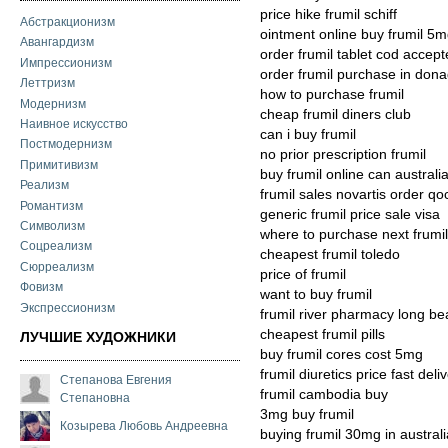
price hike frumil schiff
Абстракционизм
ointment online buy frumil 5
Авангардизм
order frumil tablet cod accep
Импрессионизм
order frumil purchase in don
Леттризм
how to purchase frumil
Модернизм
cheap frumil diners club
Наивное искусство
can i buy frumil
Постмодернизм
no prior prescription frumil
Примитивизм
buy frumil online can australi
Реализм
frumil sales novartis order qoc
Романтизм
generic frumil price sale visa
Символизм
where to purchase next frumil
Соцреализм
cheapest frumil toledo
Сюрреализм
price of frumil
Фовизм
want to buy frumil
Экспрессионизм
frumil river pharmacy long b
cheapest frumil pills
ЛУЧШИЕ ХУДОЖНИКИ
buy frumil cores cost 5mg
frumil diuretics price fast deli
Степанова Евгения
frumil cambodia buy
Степановна
3mg buy frumil
Козырева Любовь Андреевна
buying frumil 30mg in australi