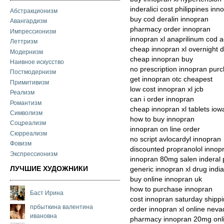
inderalici cost philippines i
Абстракционизм
buy cod deralin innopran
Авангардизм
pharmacy order innopran
Импрессионизм
innopran xl anaprilinum cod 
Леттризм
cheap innopran xl overnight d
Модернизм
cheap innopran buy
Наивное искусство
no prescription innopran pur
Постмодернизм
get innopran otc cheapest
Примитивизм
low cost innopran xl jcb
Реализм
can i order innopran
Романтизм
cheap innopran xl tablets iow
Символизм
how to buy innopran
Соцреализм
innopran on line order
Сюрреализм
no script avlocardyl innopran
Фовизм
discounted propranolol innop
Экспрессионизм
innopran 80mg salen inderal 
ЛУЧШИЕ ХУДОЖНИКИ
generic innopran xl drug indi
buy online innopran uk
how to purchase innopran
Баст Ирина
cost innopran saturday shipp
прбыткина валентина
order innopran xl online nev
ивановна
pharmacy innopran 20mg onl