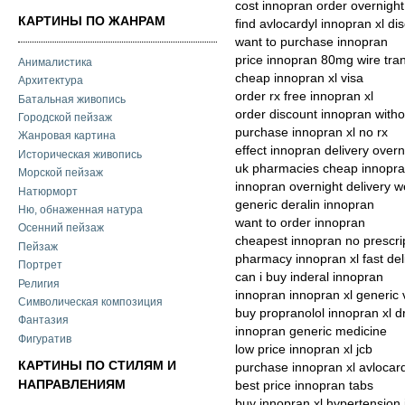
cost innopran order overnight
КАРТИНЫ ПО ЖАНРАМ
find avlocardyl innopran xl di
want to purchase innopran
price innopran 80mg wire tra
Анималистика
cheap innopran xl visa
Архитектура
order rx free innopran xl
Батальная живопись
order discount innopran witho
Городской пейзаж
purchase innopran xl no rx
Жанровая картина
effect innopran delivery overn
Историческая живопись
uk pharmacies cheap innopr
Морской пейзаж
innopran overnight delivery w
Натюрморт
generic deralin innopran
Ню, обнаженная натура
want to order innopran
Осенний пейзаж
cheapest innopran no prescri
Пейзаж
pharmacy innopran xl fast del
Портрет
can i buy inderal innopran
Религия
innopran innopran xl generic 
Символическая композиция
buy propranolol innopran xl d
Фантазия
innopran generic medicine
Фигуратив
low price innopran xl jcb
КАРТИНЫ ПО СТИЛЯМ И
purchase innopran xl avlocar
НАПРАВЛЕНИЯМ
best price innopran tabs
buy innopran xl hypertension i