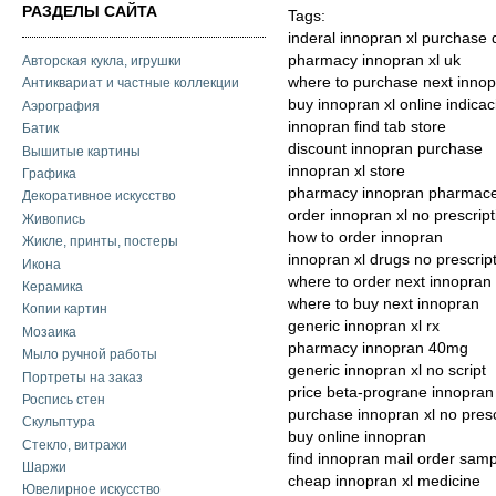
РАЗДЕЛЫ САЙТА
Tags:
inderal innopran xl purchase 
pharmacy innopran xl uk
Авторская кукла, игрушки
where to purchase next inno
Антиквариат и частные коллекции
buy innopran xl online indicac
Аэрография
innopran find tab store
Батик
discount innopran purchase
Вышитые картины
innopran xl store
Графика
pharmacy innopran pharmace
Декоративное искусство
order innopran xl no prescript
Живопись
how to order innopran
Жикле, принты, постеры
innopran xl drugs no prescrip
Икона
where to order next innopran
Керамика
where to buy next innopran
Копии картин
generic innopran xl rx
Мозаика
pharmacy innopran 40mg
Мыло ручной работы
generic innopran xl no script
Портреты на заказ
price beta-prograne innopran 
Роспись стен
purchase innopran xl no presc
Скульптура
buy online innopran
Стекло, витражи
find innopran mail order sam
Шаржи
cheap innopran xl medicine
Ювелирное искусство