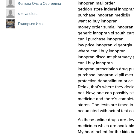
innopran mail order
Фытова Ольга Сергеевна
geddon store inderal innopr
sizova elena
purchase innopran medicijn
want to buy innopran
Григорьев Илья
money order sumial innopran
generic innopran xl south car
can i purchase innopran
low price innopran xl georgia
where can i buy innopran
innopran discount pharmacy 
can i buy innopran
innopran prescription drug p
purchase innopran xl pill over
protection danaprilinum pric
Relax, that's where they deci
not. Now, one can possibly si
medicine and there's complete
stores. The tests are timed in
acquainted with actual test co
As these online drugs are de
medicines which are available
My heart ached for the kids b