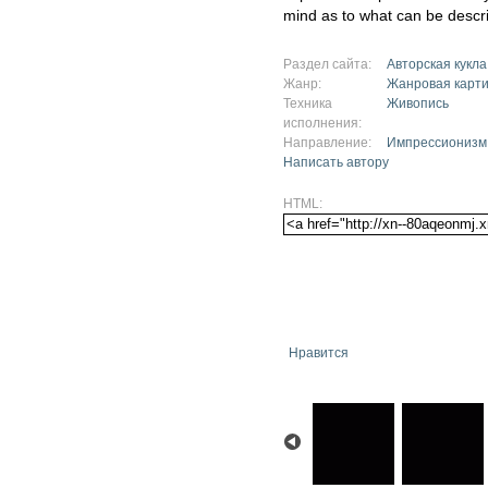
mind as to what can be descr
Раздел сайта:
Авторская кукла
Жанр:
Жанровая карт
Техника
Живопись
исполнения:
Направление:
Импрессионизм
Написать автору
HTML:
Нравится