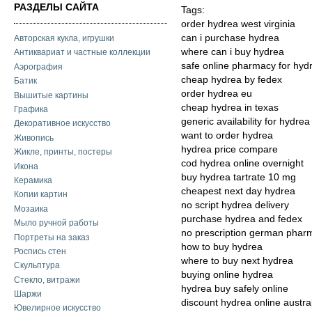
РАЗДЕЛЫ САЙТА
Tags:
order hydrea west virginia
can i purchase hydrea
Авторская кукла, игрушки
where can i buy hydrea
Антиквариат и частные коллекции
safe online pharmacy for hyd
Аэрография
cheap hydrea by fedex
Батик
order hydrea eu
Вышитые картины
cheap hydrea in texas
Графика
generic availability for hydrea
Декоративное искусство
want to order hydrea
Живопись
hydrea price compare
Жикле, принты, постеры
cod hydrea online overnight
Икона
buy hydrea tartrate 10 mg
Керамика
cheapest next day hydrea
Копии картин
no script hydrea delivery
Мозаика
purchase hydrea and fedex
Мыло ручной работы
no prescription german phar
Портреты на заказ
how to buy hydrea
Роспись стен
where to buy next hydrea
Скульптура
buying online hydrea
Стекло, витражи
hydrea buy safely online
Шаржи
discount hydrea online austra
Ювелирное искусство