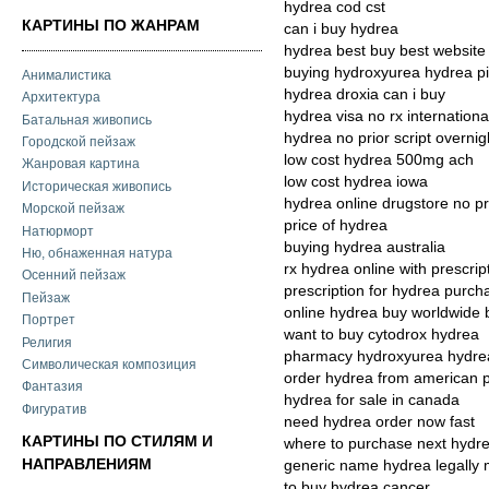
hydrea cod cst
КАРТИНЫ ПО ЖАНРАМ
can i buy hydrea
hydrea best buy best website
buying hydroxyurea hydrea pil
Анималистика
hydrea droxia can i buy
Архитектура
hydrea visa no rx internationa
Батальная живопись
hydrea no prior script overnig
Городской пейзаж
low cost hydrea 500mg ach
Жанровая картина
low cost hydrea iowa
Историческая живопись
hydrea online drugstore no pr
Морской пейзаж
price of hydrea
Натюрморт
buying hydrea australia
Ню, обнаженная натура
rx hydrea online with prescrip
Осенний пейзаж
prescription for hydrea purch
Пейзаж
online hydrea buy worldwide
Портрет
want to buy cytodrox hydrea
Религия
pharmacy hydroxyurea hydrea
Символическая композиция
order hydrea from american
Фантазия
hydrea for sale in canada
Фигуратив
need hydrea order now fast
КАРТИНЫ ПО СТИЛЯМ И
where to purchase next hydr
НАПРАВЛЕНИЯМ
generic name hydrea legally 
to buy hydrea cancer