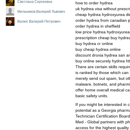
Светлана Сергеевна
how to order hydrea
uk hydrea visa without prescri
Мельников Валерий Львович
cheap hydrea hydroxyurea di
order hydrea from canadian
Валюс Валерий Петрович
order hydrea in sheffield
low price hydrea hydroxyurea
prescription cheap buy hydre
buy hydrea cr online
buy cheap hydrea online
discount droxia hydrea san a
buy online securely hydrea h
There are certain skills require
is ranked by those which can b
merely send out spam, but oth
malware, botnets, and phar
offer home overall medical ca
basic safety units.
If you might be interested in c
potential as a Georgia pharm
Technician Certification Board
Med - Global partners with p
access for the highest qualit