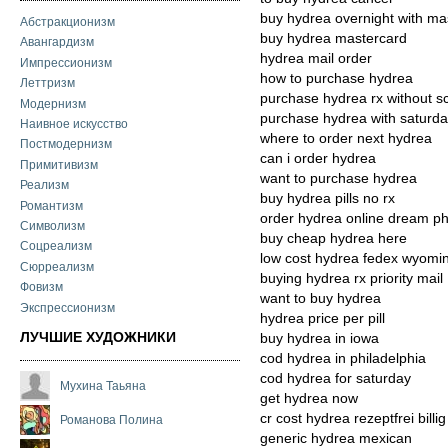
buy hydrea overnight with ma
Абстракционизм
buy hydrea mastercard
Авангардизм
hydrea mail order
Импрессионизм
how to purchase hydrea
Леттризм
purchase hydrea rx without sc
Модернизм
purchase hydrea with saturda
Наивное искусство
where to order next hydrea
Постмодернизм
can i order hydrea
Примитивизм
want to purchase hydrea
Реализм
buy hydrea pills no rx
Романтизм
order hydrea online dream p
Символизм
buy cheap hydrea here
Соцреализм
low cost hydrea fedex wyomi
Сюрреализм
buying hydrea rx priority mail
Фовизм
want to buy hydrea
Экспрессионизм
hydrea price per pill
ЛУЧШИЕ ХУДОЖНИКИ
buy hydrea in iowa
cod hydrea in philadelphia
cod hydrea for saturday
Мухина Таьяна
get hydrea now
cr cost hydrea rezeptfrei billig
Романова Полина
generic hydrea mexican