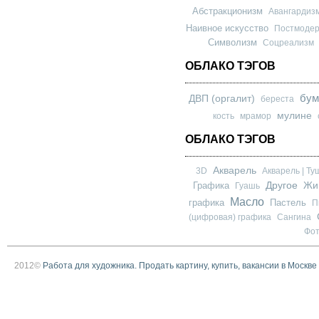
Абстракционизм
Авангардиз
Наивное искусство
Постмоде
Символизм
Соцреализм
ОБЛАКО ТЭГОВ
бум
ДВП (оргалит)
береста
мулине
кость
мрамор
ОБЛАКО ТЭГОВ
Акварель
3D
Акварель | Ту
Другое
Графика
Жи
Гуашь
Масло
графика
Пастель
П
(цифровая) графика
Сангина
Фо
2012©
Работа для художника. Продать картину, купить, вакансии в Москве