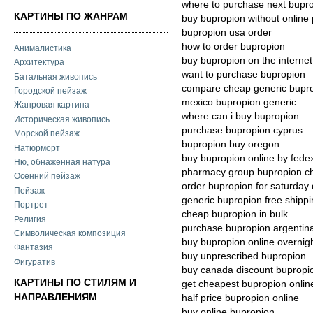
where to purchase next bupr
КАРТИНЫ ПО ЖАНРАМ
buy bupropion without online 
bupropion usa order
how to order bupropion
Анималистика
buy bupropion on the internet
Архитектура
want to purchase bupropion
Батальная живопись
compare cheap generic bupr
Городской пейзаж
mexico bupropion generic
Жанровая картина
where can i buy bupropion
Историческая живопись
purchase bupropion cyprus
Морской пейзаж
bupropion buy oregon
Натюрморт
buy bupropion online by fede
Ню, обнаженная натура
pharmacy group bupropion ch
Осенний пейзаж
order bupropion for saturday 
Пейзаж
generic bupropion free shipp
Портрет
cheap bupropion in bulk
Религия
purchase bupropion argentin
Символическая композиция
buy bupropion online overnig
Фантазия
buy unprescribed bupropion
Фигуратив
buy canada discount bupropi
КАРТИНЫ ПО СТИЛЯМ И
get cheapest bupropion onli
НАПРАВЛЕНИЯМ
half price bupropion online
buy online bupropion