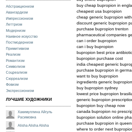
buy cheap bupropion in engl
Абстракционизм
cheapest usa bupropion
Авангардизм
cheap generic bupropion witho
Импрессионизм
discount generic bupropion 
Леттризм
purchase bupropion trenton
Модернизм
pharmaceutical companies ge
Наивное искусство
can i order bupropion
Постмодернизм
can i buy bupropion
Примитивизм
bupropion best price antibioti
Реализм
bupropion purchase cost
Романтизм
india cheapest generic bupro
Символизм
purchase bupropion in germ
Соцреализм
want to buy bupropion
Сюрреализм
ingredients generic bupropio
Фовизм
buy bupropion sydney
Экспрессионизм
lowest price bupropion brasili
ЛУЧШИЕ ХУДОЖНИКИ
generic bupropion prescriptio
bupropion buy cheap now
canada bupropion no prescrip
Хакимуллина Айгуль
Расимовна
bupropion solution online ph
purchase bupropion in queen
Alisha Alisha Alisha
where to order next bupropio