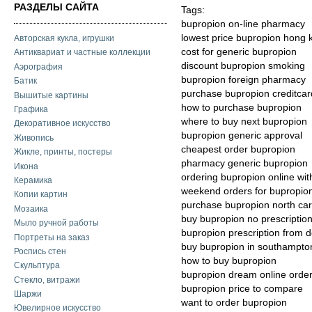
РАЗДЕЛЫ САЙТА
Tags:
bupropion on-line pharmacy
lowest price bupropion hong 
Авторская кукла, игрушки
cost for generic bupropion
Антиквариат и частные коллекции
discount bupropion smoking
Аэрография
bupropion foreign pharmacy
Батик
purchase bupropion creditcar
Вышитые картины
how to purchase bupropion
Графика
where to buy next bupropion
Декоративное искусство
bupropion generic approval
Живопись
cheapest order bupropion
Жикле, принты, постеры
pharmacy generic bupropion
Икона
ordering bupropion online wit
Керамика
weekend orders for bupropion
Копии картин
purchase bupropion north car
Мозаика
buy bupropion no prescription
Мыло ручной работы
bupropion prescription from d
Портреты на заказ
buy bupropion in southampto
Роспись стен
how to buy bupropion
Скульптура
bupropion dream online orde
Стекло, витражи
bupropion price to compare
Шаржи
want to order bupropion
Ювелирное искусство