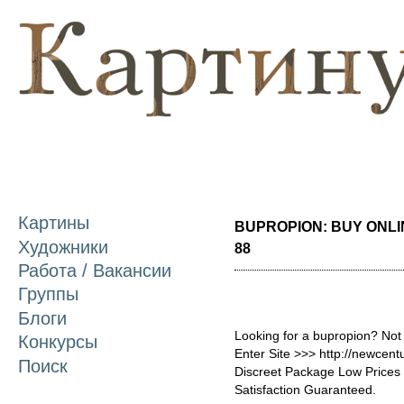
П
о
с
Картины
BUPROPION: BUY ONLIN
Художники
88
Работа / Вакансии
Группы
Блоги
Looking for a bupropion? Not
Конкурсы
Enter Site >>> http://newce
Поиск
Discreet Package Low Price
Satisfaction Guaranteed.