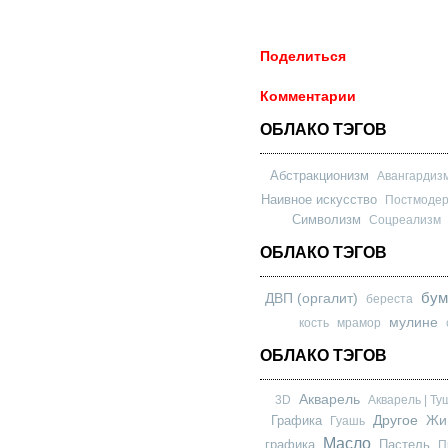
Поделиться
Комментарии
ОБЛАКО ТЭГОВ
Абстракционизм
Авангардиз
Наивное искусство
Постмоде
Символизм
Соцреализм
ОБЛАКО ТЭГОВ
бум
ДВП (оргалит)
береста
мулине
кость
мрамор
ОБЛАКО ТЭГОВ
Акварель
3D
Акварель | Ту
Другое
Графика
Жи
Гуашь
Масло
графика
Пастель
П