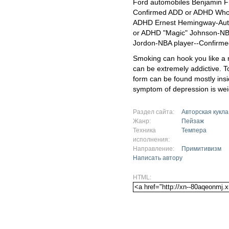
Ford automobiles Benjamin Fr
Confirmed ADD or ADHD Whoo
ADHD Ernest Hemingway-Auth
or ADHD "Magic" Johnson-NB
Jordon-NBA player--Confirm
Smoking can hook you like a r
can be extremely addictive. T
form can be found mostly insid
symptom of depression is wei
Раздел сайта:
Авторская кукла
Жанр:
Пейзаж
Техника
Темпера
исполнения:
Направление:
Примитивизм
Написать автору
HTML: