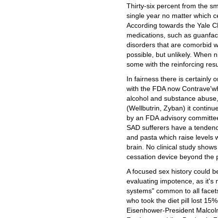
Thirty-six percent from the smo
single year no matter which c
According towards the Yale Ch
medications, such as guanfacin
disorders that are comorbid w
possible, but unlikely. When n
some with the reinforcing resu
In fairness there is certainly o
with the FDA now Contrave'wh
alcohol and substance abuse,
(Wellbutrin, Zyban) it contin
by an FDA advisory committee,
SAD sufferers have a tendenc
and pasta which raise levels 
brain. No clinical study show
cessation device beyond the p
A focused sex history could be 
evaluating impotence, as it's 
systems" common to all facets
who took the diet pill lost 15%
Eisenhower-President Malco