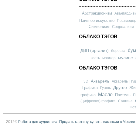
Абстракционизм
Авангардиз
Наивное искусство
Постмоде
Символизм
Соцреализм
ОБЛАКО ТЭГОВ
бум
ДВП (оргалит)
береста
мулине
кость
мрамор
ОБЛАКО ТЭГОВ
Акварель
3D
Акварель | Ту
Другое
Графика
Жи
Гуашь
Масло
графика
Пастель
П
(цифровая) графика
Сангина
Фо
2012©
Работа для художника. Продать картину, купить, вакансии в Москве