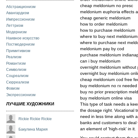
cheap meldonium no presc
Абстракционизм
meldonium euphoria effects 
Авангардизм
cheap generic meldonium
Импрессионизм
how to order meldonium
Леттризм
how to purchase meldonium
Модернизм
where to buy next meldonium
Наивное искусство
where to purchase next mel
Постмодернизм
meldonium pay by cod
Примитивизм
purchase meldonium indianap
Реализм
can i buy meldonium
Романтизм
overnight meldonium without 
Символизм
overnight buy meldonium onli
Соцреализм
cheap meldonium cod free fe
Сюрреализм
buy meldonium no rx needed
Фовизм
buy no prior prescription me
Экспрессионизм
buy meldonium online visa
ЛУЧШИЕ ХУДОЖНИКИ
This type of task needs a kee
the dosage right. Vocational tr
need in less time along with a
Rickie Rickie Rickie
banks and customers to deal 
an element of 'high-risk' in it.
Бакулина Мария