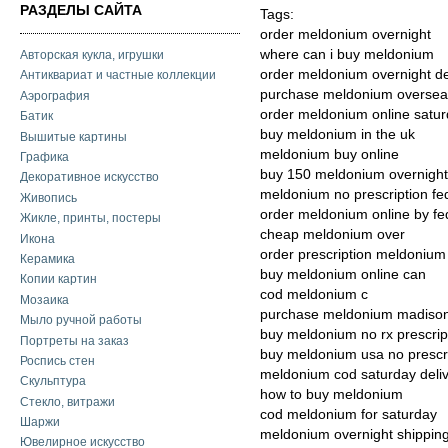
РАЗДЕЛЫ САЙТА
Tags:
order meldonium overnight
where can i buy meldonium
Авторская кукла, игрушки
order meldonium overnight de
Антиквариат и частные коллекции
purchase meldonium overseas
Аэрография
order meldonium online satur
Батик
buy meldonium in the uk
Вышитые картины
meldonium buy online
Графика
buy 150 meldonium overnight 
Декоративное искусство
meldonium no prescription fe
Живопись
order meldonium online by fe
Жикле, принты, постеры
cheap meldonium over
Икона
order prescription meldonium
Керамика
buy meldonium online can
Копии картин
cod meldonium c
Мозаика
purchase meldonium madiso
Мыло ручной работы
buy meldonium no rx prescrip
Портреты на заказ
buy meldonium usa no prescr
Роспись стен
meldonium cod saturday deliv
Скульптура
how to buy meldonium
Стекло, витражи
cod meldonium for saturday
Шаржи
meldonium overnight shipping
Ювелирное искусство