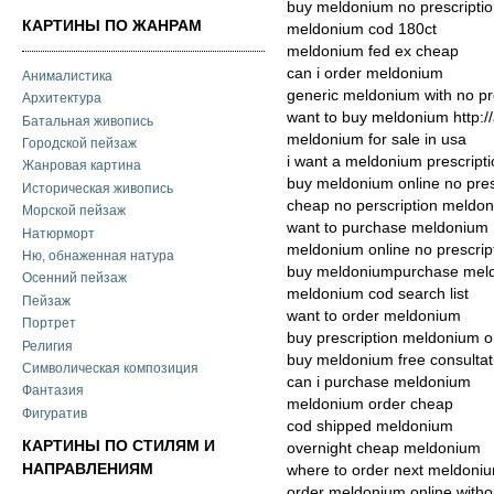
buy meldonium no prescriptio
КАРТИНЫ ПО ЖАНРАМ
meldonium cod 180ct
meldonium fed ex cheap
can i order meldonium
Анималистика
generic meldonium with no pr
Архитектура
want to buy meldonium http:/
Батальная живопись
meldonium for sale in usa
Городской пейзаж
i want a meldonium prescript
Жанровая картина
buy meldonium online no pres
Историческая живопись
cheap no perscription meldo
Морской пейзаж
want to purchase meldonium
Натюрморт
meldonium online no prescrip
Ню, обнаженная натура
buy meldoniumpurchase meld
Осенний пейзаж
meldonium cod search list
Пейзаж
want to order meldonium
Портрет
buy prescription meldonium o
Религия
buy meldonium free consultat
Символическая композиция
can i purchase meldonium
Фантазия
meldonium order cheap
Фигуратив
cod shipped meldonium
КАРТИНЫ ПО СТИЛЯМ И
overnight cheap meldonium
НАПРАВЛЕНИЯМ
where to order next meldoni
order meldonium online witho