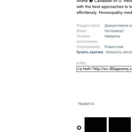
online � Canadian or U. Revi
with the best approaches to 
effortlessly. Homeopathy medi
Раздел сайта:
Декоративное и
Жанр:
Натюрморт
Техника
Акварель
исполнения:
Направление:
Романтизм
Купить картину
Написать авто
HTML:
Нравится