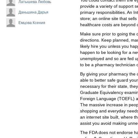
You could contact them the e
Латышева Любовь
provide a variety of support se
Даньшина Дарья
primary responsibilities. An 
store; an online site that sell
Емцова Ксения
healthcare costs are beyond c
Make sure prior to going the d
directions. Keep planned, man
likely hire you unless you happ
happen to be looking for a n
unemployed and so are fed up
to be a pharmacy technician c
By giving your pharmacy the 
able to better safe guard you
necessary for their state, th
Graduate Equivalency examina
Foreign Language (TOEFL) an
The massive increase in peopl
shopping and everyday needs
an internet site built, where
assist you avoid making unnec
The FDA does not endorse hav