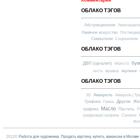
Комментарии
ОБЛАКО ТЭГОВ
Абстракционизм
Авангардиз
Наивное искусство
Постмоде
Символизм
Соцреализм
ОБЛАКО ТЭГОВ
бум
ДВП (оргалит)
береста
мулине
кость
мрамор
ОБЛАКО ТЭГОВ
Акварель
3D
Акварель | Ту
Другое
Графика
Жи
Гуашь
Масло
графика
Пастель
П
(цифровая) графика
Сангина
Фо
2012©
Работа для художника. Продать картину, купить, вакансии в Москве