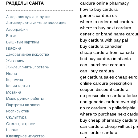
РАЗДЕЛЫ САЙТА
cardura online pharmacy
how to buy cardura
generic cardura us
Авторская кукла, игрушки
where to order next cardura
Антиквариат и частные коллекции
where to buy next cardura
Аэрография
generic or brand name cardu
Батик
buy cardura with pay pal
Вышитые картины
buy cardura canadian
Графика
cheap cardura from canada
Декоративное искусство
find buy cardura in atlanta
Живопись
can i purchase cardura
Жикле, принты, постеры
can i buy cardura
Икона
get cardura sales cheap eur
Керамика
online cardura prescription
Копии картин
coupon discount cardura
Мозаика
no prescription cardura fedex
Мыло ручной работы
non generic cardura overnight
Портреты на заказ
no rx cardura in philadelphia
Роспись стен
where to purchase next card
Скульптура
buy cheap pharmacy cardura
Стекло, витражи
can cardura cheap without pre
Шаржи
can i order cardura
Ювелирное искусство