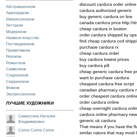
discount cardura order online
Абстракционизм
cardura authorized generic
Авангардизм
buy generic cardura on line
Импрессионизм
canada cardura price http://
Леттризм
cheap cardura in boston
Модернизм
order cardura shipped by ups
Наивное искусство
find cheap cardura cod shipp
Постмодернизм
purchase cardura rx
Примитивизм
cheap cardura order
Реализм
buy cardura lowest prices
Романтизм
buy cardura pill
Символизм
cheap generic cardura free pr
Соцреализм
want to purchase cardura
Сюрреализм
cheapest cardura free script
Фовизм
canadian pharmacy cardura n
Экспрессионизм
order cheapest cardura onlin
order cardura online
ЛУЧШИЕ ХУДОЖНИКИ
cheap overnight cardura onli
cardura online pharmacy new
Симагутина Наталия
generic uk cardura
Владимировна
That means if you have the fl
Corine Corine Corine
similar nature that may most l