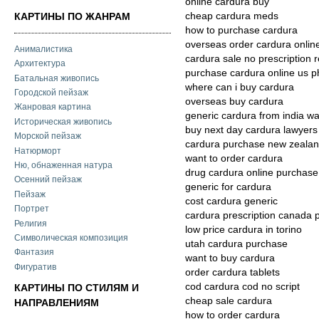
online cardura buy
cheap cardura meds
КАРТИНЫ ПО ЖАНРАМ
how to purchase cardura
overseas order cardura onlin
Анималистика
cardura sale no prescription 
Архитектура
purchase cardura online us 
Батальная живопись
where can i buy cardura
Городской пейзаж
overseas buy cardura
Жанровая картина
generic cardura from india w
Историческая живопись
buy next day cardura lawyers
Морской пейзаж
cardura purchase new zeala
Натюрморт
want to order cardura
Ню, обнаженная натура
drug cardura online purchase
Осенний пейзаж
generic for cardura
Пейзаж
cost cardura generic
Портрет
cardura prescription canada
Религия
low price cardura in torino
Символическая композиция
utah cardura purchase
Фантазия
want to buy cardura
Фигуратив
order cardura tablets
cod cardura cod no script
КАРТИНЫ ПО СТИЛЯМ И
cheap sale cardura
НАПРАВЛЕНИЯМ
how to order cardura