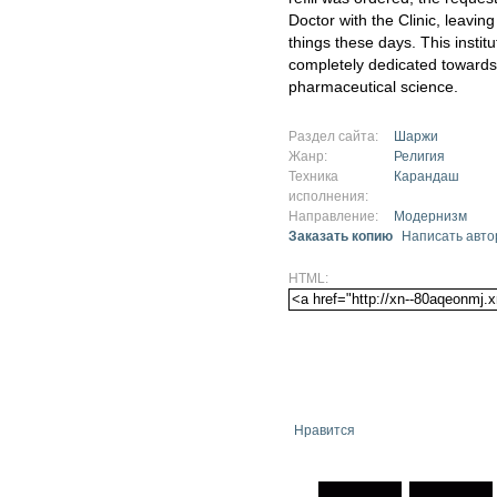
Doctor with the Clinic, leavin
things these days. This instit
completely dedicated toward
pharmaceutical science.
Раздел сайта:
Шаржи
Жанр:
Религия
Техника
Карандаш
исполнения:
Направление:
Модернизм
Заказать копию
Написать авто
HTML:
Нравится