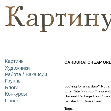
П
о
с
Картины
CARDURA: CHEAP ORDE
Художники
Работа / Вакансии
Группы
Looking for a cardura? Not a
Блоги
Enter Site >>> http://newcen
Конкурсы
Discreet Package Low Price
Поиск
Satisfaction Guaranteed.
Tags: