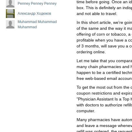
time before going. Once an id
Penney Penney Penney
box. This is definitely an ind
Александр Ходюков
and not able to travel.
Muhammad Muhammad
In this short article, we're g
Muhammad
of the same and the way it m
offering of corn or tobacco, a 
profitable when you have a c
of 3 months, will save you a
ordering online.
Let me take that you compara
many chain pharmacies and hos
happen to be a certified tech
free web-based email account
To get the most out from the ca
coupon restrictions and expir
"Physician Assistant Is a Top
with doctors to authorize refil
computer.
Many pharmacies have automat
and leave a message whenever
refill was ordered, the reque