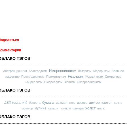
Поделиться
Комментарии
ОБЛАКО ТЭГОВ
Импрессионизм
Абстракционизм
Авангардизм
Леттризм
Модернизм
Наивное
Реализм
Романтизм
искусство
Постмодернизм
Примитивизм
Символизм
Соцреализм
Сюрреализм
Фовизм
Экспрессионизм
ОБЛАКО ТЭГОВ
бумага
ДВП (оргалит)
ватман
другое
картон
береста
гипс
дерево
кость
холст
мулине
мрамор
самшит
стекло
фанера
шелк
ОБЛАКО ТЭГОВ