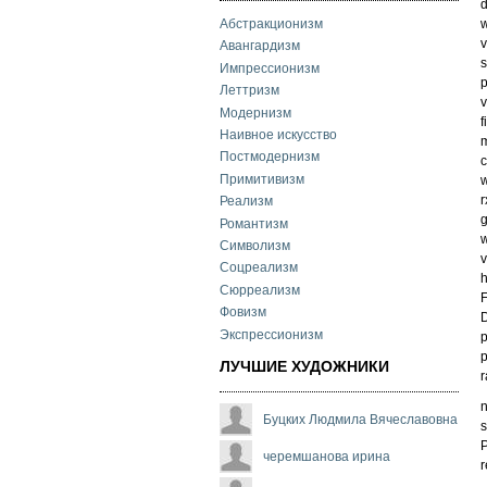
d
w
Абстракционизм
v
Авангардизм
s
Импрессионизм
p
Леттризм
v
Модернизм
f
Наивное искусство
m
Постмодернизм
c
Примитивизм
w
r
Реализм
g
Романтизм
w
Символизм
v
Соцреализм
h
Сюрреализм
F
Фовизм
D
Экспрессионизм
p
p
ЛУЧШИЕ ХУДОЖНИКИ
r
n
Буцких Людмила Вячеславовна
s
P
черемшанова ирина
r