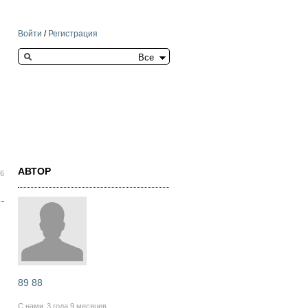
Войти
/
Регистрация
Search this site
АВТОР
06
89 88
С нами
3 года 9 месяцев