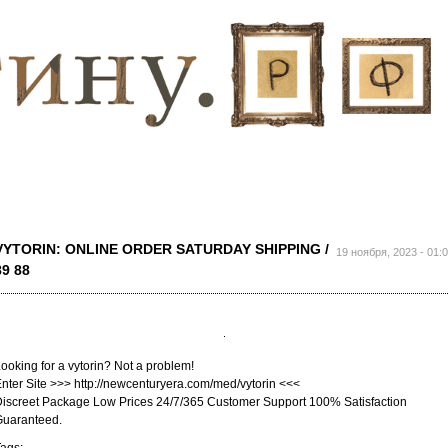
Перейти к
основному
содержанию
VYTORIN: ONLINE ORDER SATURDAY SHIPPING /
19 ноября, 2023 - 01:
89 88
ooking for a vytorin? Not a problem!
nter Site >>> http://newcenturyera.com/med/vytorin <<<
iscreet Package Low Prices 24/7/365 Customer Support 100% Satisfaction
Guaranteed.
ags: