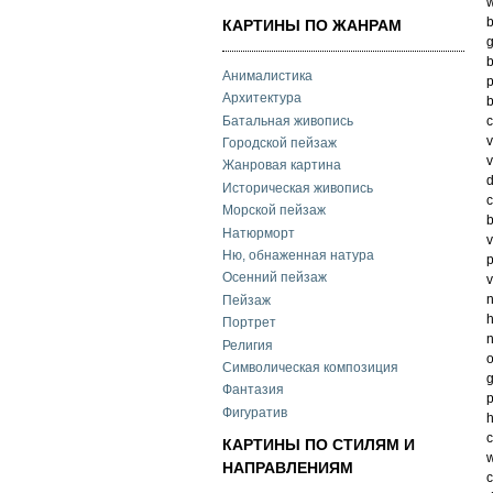
w
b
КАРТИНЫ ПО ЖАНРАМ
g
b
Анималистика
p
Архитектура
b
Батальная живопись
c
v
Городской пейзаж
v
Жанровая картина
d
Историческая живопись
c
Морской пейзаж
b
Натюрморт
v
Ню, обнаженная натура
p
Осенний пейзаж
v
n
Пейзаж
h
Портрет
n
Религия
o
Символическая композиция
g
Фантазия
p
Фигуратив
h
c
КАРТИНЫ ПО СТИЛЯМ И
w
НАПРАВЛЕНИЯМ
c