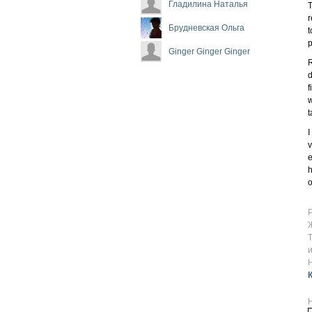
Гладилина Наталья
T
r
Брудневская Ольга
t
p
Ginger Ginger Ginger
R
d
f
w
t
I
v
e
h
o