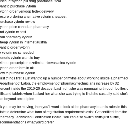
iscount vytorin pill drug pharmaceutical
ant to purchase vytorin
ytorin order verkoop fedex delivery
ecure ordering alternative vytorin cheapest
urchase vytorin review
ytorin price canadian pharmacy
ind vytorin rx cost
ail pharmacy vytorin
heap vytorin in internet austria
ant to order vytorin
x vytorin no rx needed
eneric vytorin want to buy
ithout prescription ezetimiba-simvastatina vytorin
ytorin order form in uk
ow to purchase vytorin
irst things first, I just want to up a number of myths about working inside a pharmacy
epartment of Labor, the employment of pharmacy technicians increase by 32
ercent inside the 2010-20 decade. Last night she was rummaging through bottles o
ills and tablets when I asked her what she was trying to find she casually said she'
an beyond amlodipine.
k you may be moving, then you'll want to look at the pharmacy board's rules in this
tate to determine what form of registration requirements exist. Get certified from the
harmacy Technician Certification Board. You can also switch shifts just a little,
ecommendations what you'd prefer.