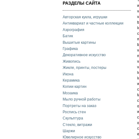
РАЗДЕЛЫ САЙТА
w
v
v
Авторская кукла, игрушки
b
Антиквариат и частные коллекции
l
Аэрография
c
Батик
n
Вышитые картины
b
Графика
v
Декоративное искусство
n
Живопись
v
v
Жикле, принты, постеры
l
Икона
l
Керамика
w
Копии картин
c
Мозаика
t
Мыло ручной работы
c
Портреты на заказ
o
w
Роспись стен
c
Скульптура
o
Стекло, витражи
c
Шаржи
e
Ювелирное искусство