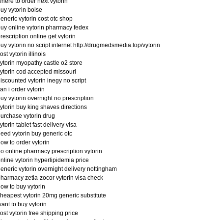
here to order next vytorin
uy vytorin boise
eneric vytorin cost otc shop
uy online vytorin pharmacy fedex
rescription online get vytorin
uy vytorin no script internet http://drugmedsmedia.top/vytorin
ost vytorin illinois
ytorin myopathy castle o2 store
ytorin cod accepted missouri
iscounted vytorin inegy no script
an i order vytorin
uy vytorin overnight no prescription
ytorin buy king shaves directions
urchase vytorin drug
ytorin tablet fast delivery visa
eed vytorin buy generic otc
ow to order vytorin
o online pharmacy prescription vytorin
nline vytorin hyperlipidemia price
eneric vytorin overnight delivery nottingham
harmacy zetia-zocor vytorin visa check
ow to buy vytorin
heapest vytorin 20mg generic substitute
ant to buy vytorin
ost vytorin free shipping price