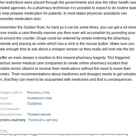
he restrictions were placed through the governments and also the other health car
elated agencies. As a pharmacy technician it is possible to expect to do routine tas
o help prepare medication for patients. In most states physician assistants can
rescribe medication also.
emember the Golden Rule: As hard as it can be some times, you can get a lot mor
one inside a calm friendly manner you then ever will accomplish by pounding your
ist around the counter. Drugs could be ordered by simply entering the pharmacy
ebsite and placing an order which has a click in the mouse button. Make sure you
ake enough time to ask about a cheaper version so they really will look into the list.
 offer an even deeper a reaction to this newest pharmacy tragedy. This triggered
arious senior medical care companies to create online pharmacy locators that
nable senior citizens to receive their medications without the need to leave their
omes. Their recommendations about medicines and dosages needs to get adopte
n, that they can need to be acquainted with medicines and that is consequences.
Раздел сайта:
Роспись стен
Жанр:
Анималистика
Техника
Графика
исполнения:
Направление:
Примитивизм
Купить картину
Написать автору
HTML: