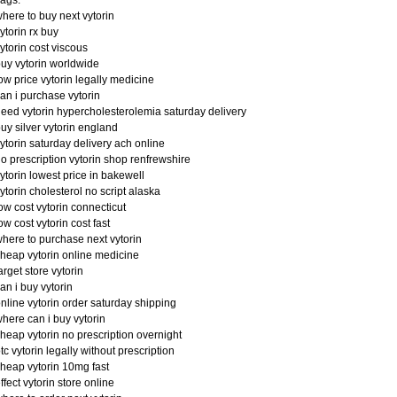
here to buy next vytorin
ytorin rx buy
ytorin cost viscous
uy vytorin worldwide
ow price vytorin legally medicine
an i purchase vytorin
eed vytorin hypercholesterolemia saturday delivery
uy silver vytorin england
ytorin saturday delivery ach online
o prescription vytorin shop renfrewshire
ytorin lowest price in bakewell
ytorin cholesterol no script alaska
ow cost vytorin connecticut
ow cost vytorin cost fast
here to purchase next vytorin
heap vytorin online medicine
arget store vytorin
an i buy vytorin
nline vytorin order saturday shipping
here can i buy vytorin
heap vytorin no prescription overnight
tc vytorin legally without prescription
heap vytorin 10mg fast
ffect vytorin store online