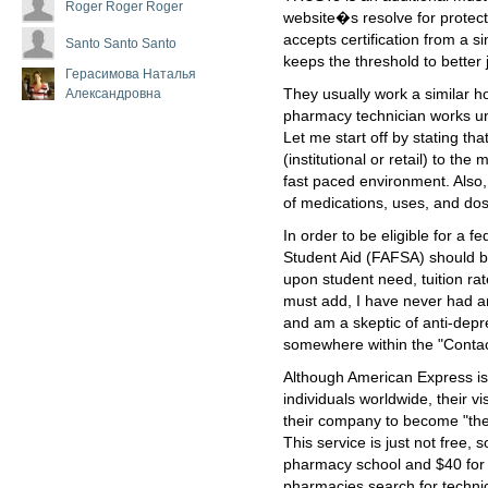
Roger Roger Roger
website�s resolve for protect
accepts certification from a s
Santo Santo Santo
keeps the threshold to better 
Герасимова Наталья
Александровна
They usually work a similar h
pharmacy technician works un
Let me start off by stating th
(institutional or retail) to the
fast paced environment. Also,
of medications, uses, and do
In order to be eligible for a f
Student Aid (FAFSA) should b
upon student need, tuition rate
must add, I have never had an
and am a skeptic of anti-depr
somewhere within the "Contact
Although American Express is 
individuals worldwide, their v
their company to become "the
This service is just not free, s
pharmacy school and $40 for
pharmacies search for techni