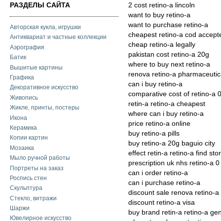
РАЗДЕЛЫ САЙТА
2 cost retino-a lincoln
want to buy retino-a
want to purchase retino-a
Авторская кукла, игрушки
cheapest retino-a cod accept
Антиквариат и частные коллекции
cheap retino-a legally
Аэрография
pakistan cost retino-a 20g
Батик
where to buy next retino-a
Вышитые картины
renova retino-a pharmaceutic
Графика
can i buy retino-a
Декоративное искусство
comparative cost of retino-a 
Живопись
retin-a retino-a cheapest
Жикле, принты, постеры
where can i buy retino-a
Икона
price retino-a online
Керамика
buy retino-a pills
Копии картин
buy retino-a 20g baguio city
Мозаика
effect retin-a retino-a find sto
Мыло ручной работы
prescription uk nhs retino-a 0
Портреты на заказ
can i order retino-a
Роспись стен
can i purchase retino-a
Скульптура
discount sale renova retino-a
Стекло, витражи
discount retino-a visa
Шаржи
buy brand retin-a retino-a gen
Ювелирное искусство