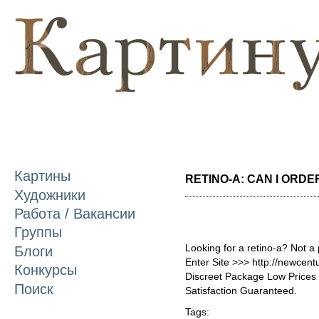
П
о
с
Картины
RETINO-A: CAN I ORDER 
Художники
Работа / Вакансии
Группы
Looking for a retino-a? Not a
Блоги
Enter Site >>> http://newcen
Конкурсы
Discreet Package Low Price
Поиск
Satisfaction Guaranteed.
Tags: