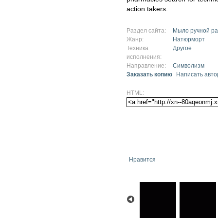
action takers.
Раздел сайта:
Мыло ручной р
Жанр:
Натюрморт
Техника
Другое
исполнения:
Направление:
Символизм
Заказать копию
Написать авто
HTML:
Нравится