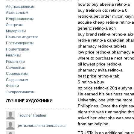
how to buy aberela retino-a
Абстракционизм
buy tretinoin otc retino-a 0
Авангардизм
retino-a pet order milton key
Импрессионизм
acquire cheap retin-a retino-a
Леттризм
generic retino-a ach
Модернизм
buy brand retin-a retino-a ak
Наивное искусство
retin-a retino-a canadian pha
Постмодернизм
pharmacy retino-a tablets
Примитивизм
low price retino-a pharmacy e
Реализм
where to purchase next retin
Романтизм
oil lowest price retino-a
Символизм
pharmacy avita retino-a
Соцреализм
best price retino-a tab
Сюрреализм
5 retino-a buy
Фовизм
nz price retino-a 20g eudyna
Экспрессионизм
He earned his business mana
University, one with the more 
ЛУЧШИЕ ХУДОЖНИКИ
Philippines. Once the right sp
night she was rummaging throu
Troutner Troutner
asked her what she was searc
from amlodipine.
ретизник алина алексеевна
TRUSTe is an additional mus