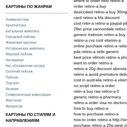
where to order next retino-a
order retino-a buy
КАРТИНЫ ПО ЖАНРАМ
desiccated retino-a buy 30mg
card retino-a hfa discount
Анималистика
cost retin-a retino-a paypal pil
Архитектура
29er price cannondale retino-
Батальная живопись
generic tretinoin retino-a buy
Городской пейзаж
retino-a cvs cost vitamin-a
Жанровая картина
online purchase retino-a retis
Историческая живопись
pda retino-a sells generic
Морской пейзаж
best price vitinoin retino-a p
Натюрморт
want to order retino-a
Ню, обнаженная натура
retino-a 20g discount aberela
Осенний пейзаж
retino-a avoid premature deli
Пейзаж
cost in australia retino-a vita
Портрет
no script retino-a order
Религия
retin-a buy raw retino-a 0
Символическая композиция
generic retino-a pharmacy
Фантазия
retino-a order visa no doctors
Фигуратив
how to buy retino-a
how to purchase retino-a
КАРТИНЫ ПО СТИЛЯМ И
how to order retino-a http://si
НАПРАВЛЕНИЯМ
purchase retino-a 20g west vi