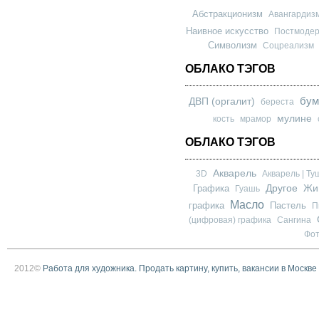
Абстракционизм
Авангардиз
Наивное искусство
Постмоде
Символизм
Соцреализм
ОБЛАКО ТЭГОВ
бум
ДВП (оргалит)
береста
мулине
кость
мрамор
ОБЛАКО ТЭГОВ
Акварель
3D
Акварель | Ту
Другое
Графика
Жи
Гуашь
Масло
графика
Пастель
П
(цифровая) графика
Сангина
Фо
2012©
Работа для художника. Продать картину, купить, вакансии в Москве