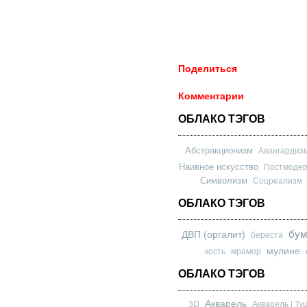
Поделиться
Комментарии
ОБЛАКО ТЭГОВ
Абстракционизм
Авангардиз
Наивное искусство
Постмоде
Символизм
Соцреализм
ОБЛАКО ТЭГОВ
бум
ДВП (оргалит)
береста
мулине
кость
мрамор
ОБЛАКО ТЭГОВ
Акварель
3D
Акварель | Ту