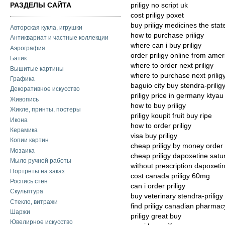
РАЗДЕЛЫ САЙТА
priligy no script uk
cost priligy poxet
buy priligy medicines the stat
Авторская кукла, игрушки
how to purchase priligy
Антиквариат и частные коллекции
where can i buy priligy
Аэрография
order priligy online from amer
Батик
where to order next priligy
Вышитые картины
where to purchase next prilig
Графика
baguio city buy stendra-prilig
Декоративное искусство
priligy price in germany ktyau
Живопись
how to buy priligy
Жикле, принты, постеры
priligy koupit fruit buy ripe
Икона
how to order priligy
Керамика
visa buy priligy
Копии картин
cheap priligy by money order
Мозаика
cheap priligy dapoxetine satu
Мыло ручной работы
without prescription dapoxetine 
Портреты на заказ
cost canada priligy 60mg
Роспись стен
can i order priligy
Скульптура
buy veterinary stendra-priligy
Стекло, витражи
find priligy canadian pharmacy
Шаржи
priligy great buy
Ювелирное искусство