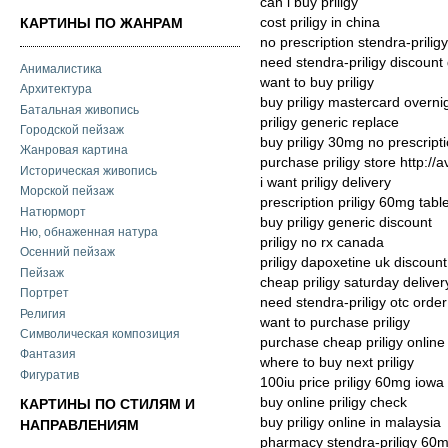
can i buy priligy
cost priligy in china
КАРТИНЫ ПО ЖАНРАМ
no prescription stendra-prili
need stendra-priligy discount
Анималистика
want to buy priligy
Архитектура
buy priligy mastercard overni
Батальная живопись
priligy generic replace
Городской пейзаж
buy priligy 30mg no prescript
Жанровая картина
purchase priligy store http://a
Историческая живопись
i want priligy delivery
Морской пейзаж
prescription priligy 60mg tabl
Натюрморт
buy priligy generic discount
Ню, обнаженная натура
priligy no rx canada
Осенний пейзаж
priligy dapoxetine uk discount
Пейзаж
cheap priligy saturday delive
Портрет
need stendra-priligy otc order
Религия
want to purchase priligy
Символическая композиция
purchase cheap priligy online
Фантазия
where to buy next priligy
Фигуратив
100iu price priligy 60mg iowa
buy online priligy check
КАРТИНЫ ПО СТИЛЯМ И
buy priligy online in malaysia
НАПРАВЛЕНИЯМ
pharmacy stendra-priligy 60