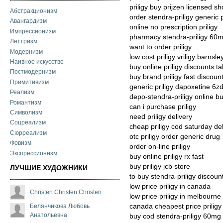
priligy buy prijzen licensed s
Абстракционизм
order stendra-priligy generic p
Авангардизм
online no prescription priligy
Импрессионизм
pharmacy stendra-priligy 60m
Леттризм
want to order priligy
Модернизм
low cost priligy vriligy barnsle
Наивное искусство
buy online priligy discounts ta
Постмодернизм
buy brand priligy fast discoun
Примитивизм
generic priligy dapoxetine 6z
Реализм
depo-stendra-priligy online b
Романтизм
can i purchase priligy
Символизм
need priligy delivery
Соцреализм
cheap priligy cod saturday del
Сюрреализм
otc priligy order generic drug
Фовизм
order on-line priligy
Экспрессионизм
buy online priligy rx fast
buy priligy jcb store
ЛУЧШИЕ ХУДОЖНИКИ
to buy stendra-priligy discount
low price priligy in canada
Christen Christen Christen
low price priligy in melbourne
Белянчикова Любовь
canada cheapest price priligy
Анатольевна
buy cod stendra-priligy 60mg