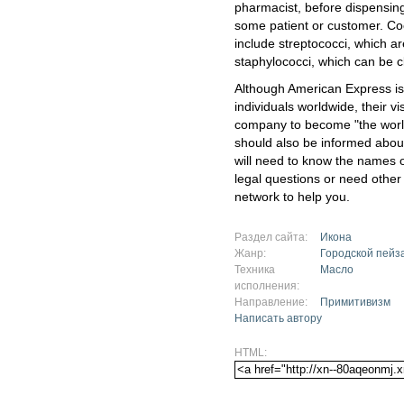
pharmacist, before dispensing
some patient or customer. Co
include streptococci, which ar
staphylococci, which can be cl
Although American Express is 
individuals worldwide, their v
company to become "the worl
should also be informed abou
will need to know the names o
legal questions or need other
network to help you.
Раздел сайта:
Икона
Жанр:
Городской пейз
Техника
Масло
исполнения:
Направление:
Примитивизм
Написать автору
HTML: