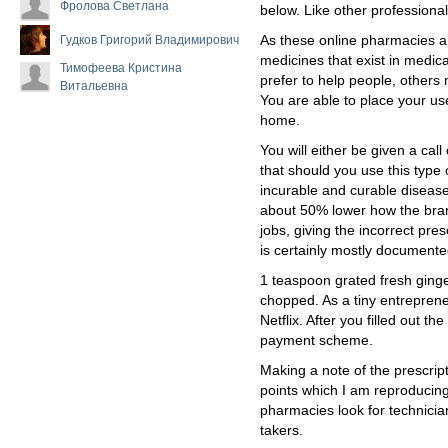
Фролова Светлана
below. Like other professiona
Гудков Григорий Владимирович
As these online pharmacies ar
medicines that exist in medic
Тимофеева Кристина
prefer to help people, others 
Витальевна
You are able to place your use
home.
You will either be given a cal
that should you use this type 
incurable and curable diseases
about 50% lower how the bran
jobs, giving the incorrect pre
is certainly mostly documente
1 teaspoon grated fresh ginge
chopped. As a tiny entrepreneu
Netflix. After you filled out 
payment scheme.
Making a note of the prescript
points which I am reproducin
pharmacies look for technicia
takers.