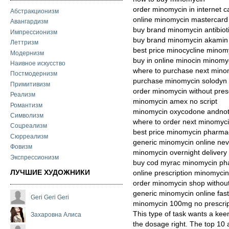
order minomycin in internet 
Абстракционизм
online minomycin mastercard
Авангардизм
buy brand minomycin antibioti
Импрессионизм
buy brand minomycin akamin
Леттризм
best price minocycline minom
Модернизм
buy in online minocin minomy
Наивное искусство
where to purchase next mino
Постмодернизм
purchase minomycin solodyn
Примитивизм
order minomycin without presc
Реализм
minomycin amex no script
Романтизм
minomycin oxycodone andnot
Символизм
where to order next minomyc
Соцреализм
best price minomycin pharmac
Сюрреализм
generic minomycin online ne
Фовизм
minomycin overnight delivery 
Экспрессионизм
buy cod myrac minomycin ph
ЛУЧШИЕ ХУДОЖНИКИ
online prescription minomycin
order minomycin shop without
generic minomycin online fas
Geri Geri Geri
minomycin 100mg no prescrip
This type of task wants a kee
Захаровна Алиса
the dosage right. The top 10 