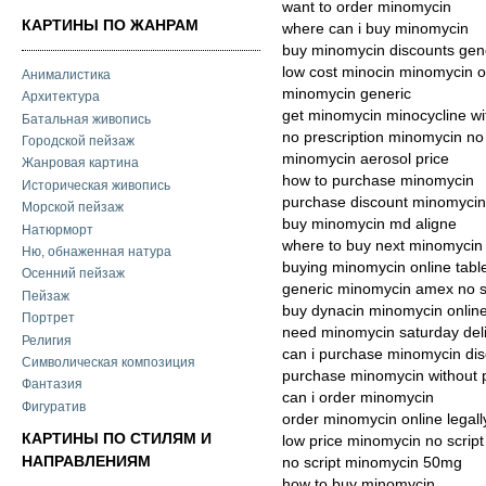
want to order minomycin
КАРТИНЫ ПО ЖАНРАМ
where can i buy minomycin
buy minomycin discounts gen
low cost minocin minomycin o
Анималистика
minomycin generic
Архитектура
get minomycin minocycline wit
Батальная живопись
no prescription minomycin no 
Городской пейзаж
minomycin aerosol price
Жанровая картина
how to purchase minomycin
Историческая живопись
purchase discount minomycin
Морской пейзаж
buy minomycin md aligne
Натюрморт
where to buy next minomycin
Ню, обнаженная натура
buying minomycin online tabl
Осенний пейзаж
generic minomycin amex no s
Пейзаж
buy dynacin minomycin onlin
Портрет
need minomycin saturday del
Религия
can i purchase minomycin di
Символическая композиция
purchase minomycin without p
Фантазия
can i order minomycin
Фигуратив
order minomycin online legall
КАРТИНЫ ПО СТИЛЯМ И
low price minomycin no script
НАПРАВЛЕНИЯМ
no script minomycin 50mg
how to buy minomycin