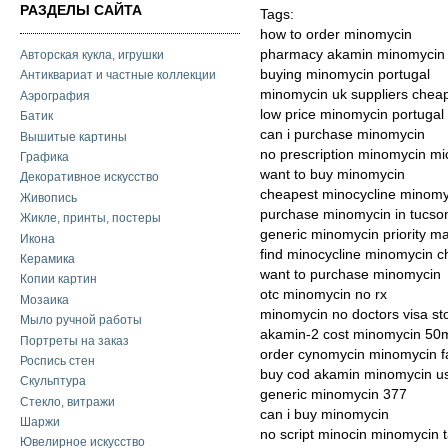
РАЗДЕЛЫ САЙТА
Tags:
how to order minomycin
pharmacy akamin minomycin 
Авторская кукла, игрушки
buying minomycin portugal
Антиквариат и частные коллекции
minomycin uk suppliers chea
Аэрография
low price minomycin portugal
Батик
can i purchase minomycin
Вышитые картины
no prescription minomycin mi
Графика
want to buy minomycin
Декоративное искусство
cheapest minocycline minomy
Живопись
purchase minomycin in tucso
Жикле, принты, постеры
generic minomycin priority mai
Икона
find minocycline minomycin c
Керамика
want to purchase minomycin
Копии картин
otc minomycin no rx
Мозаика
minomycin no doctors visa st
Мыло ручной работы
akamin-2 cost minomycin 50
Портреты на заказ
order cynomycin minomycin f
Роспись стен
buy cod akamin minomycin u
Скульптура
generic minomycin 377
Стекло, витражи
can i buy minomycin
Шаржи
no script minocin minomycin 
Ювелирное искусство