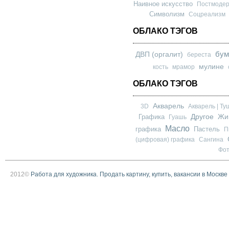
Наивное искусство
Постмоде
Символизм
Соцреализм
ОБЛАКО ТЭГОВ
бум
ДВП (оргалит)
береста
мулине
кость
мрамор
ОБЛАКО ТЭГОВ
Акварель
3D
Акварель | Ту
Другое
Графика
Жи
Гуашь
Масло
графика
Пастель
П
(цифровая) графика
Сангина
Фо
2012©
Работа для художника. Продать картину, купить, вакансии в Москве