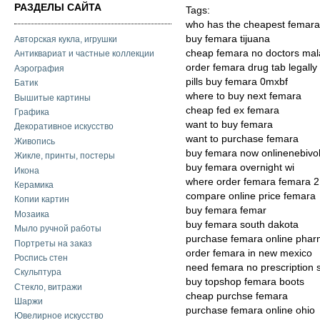
РАЗДЕЛЫ САЙТА
Tags:
who has the cheapest femara
buy femara tijuana
Авторская кукла, игрушки
cheap femara no doctors mal
Антиквариат и частные коллекции
order femara drug tab legally
Аэрография
pills buy femara 0mxbf
Батик
where to buy next femara
Вышитые картины
cheap fed ex femara
Графика
want to buy femara
Декоративное искусство
want to purchase femara
Живопись
buy femara now onlinenebivol
Жикле, принты, постеры
buy femara overnight wi
Икона
where order femara femara 2
Керамика
compare online price femara
Копии картин
buy femara femar
Мозаика
buy femara south dakota
Мыло ручной работы
purchase femara online phar
Портреты на заказ
order femara in new mexico
Роспись стен
need femara no prescription 
Скульптура
buy topshop femara boots
Стекло, витражи
cheap purchse femara
Шаржи
purchase femara online ohio
Ювелирное искусство