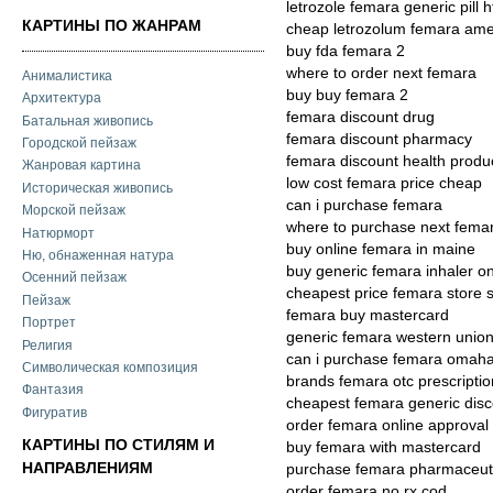
letrozole femara generic pill 
КАРТИНЫ ПО ЖАНРАМ
cheap letrozolum femara am
buy fda femara 2
where to order next femara
Анималистика
buy buy femara 2
Архитектура
femara discount drug
Батальная живопись
femara discount pharmacy
Городской пейзаж
femara discount health produ
Жанровая картина
low cost femara price cheap
Историческая живопись
can i purchase femara
Морской пейзаж
where to purchase next fema
Натюрморт
buy online femara in maine
Ню, обнаженная натура
buy generic femara inhaler on
Осенний пейзаж
cheapest price femara store s
Пейзаж
femara buy mastercard
Портрет
generic femara western unio
Религия
can i purchase femara omah
Символическая композиция
brands femara otc prescriptio
Фантазия
cheapest femara generic dis
Фигуратив
order femara online approval
КАРТИНЫ ПО СТИЛЯМ И
buy femara with mastercard
НАПРАВЛЕНИЯМ
purchase femara pharmaceutic
order femara no rx cod