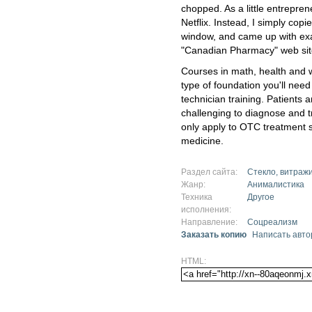
chopped. As a little entrepren
Netflix. Instead, I simply cop
window, and came up with exa
"Canadian Pharmacy" web sit
Courses in math, health and we
type of foundation you'll nee
technician training. Patients 
challenging to diagnose and tr
only apply to OTC treatment s
medicine.
Раздел сайта:
Стекло, витраж
Жанр:
Анималистика
Техника
Другое
исполнения:
Направление:
Соцреализм
Заказать копию
Написать авто
HTML: