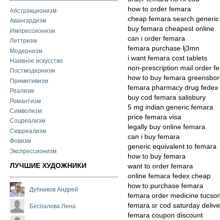
how to order femara
Абстракционизм
cheap femara search generic
Авангардизм
buy femara cheapest online
Импрессионизм
can i order femara
Леттризм
femara purchase lj3mn
Модернизм
i want femara cost tablets
Наивное искусство
non-prescription mail order f
Постмодернизм
how to buy femara greensbo
Примитивизм
femara pharmacy drug fedex
Реализм
buy cod femara salisbury
Романтизм
5 mg indian generic femara
Символизм
price femara visa
Соцреализм
legally buy online femara
Сюрреализм
can i buy femara
Фовизм
generic equivalent to femara
Экспрессионизм
how to buy femara
ЛУЧШИЕ ХУДОЖНИКИ
want to order femara
online femara fedex cheap
how to purchase femara
Дубников Андрей
femara order medicine tucso
femara sr cod saturday delive
Беспалова Лена
femara coupon discount