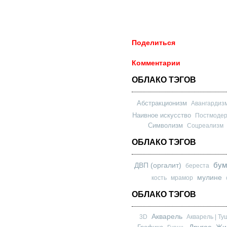
Поделиться
Комментарии
ОБЛАКО ТЭГОВ
Абстракционизм
Авангардиз
Наивное искусство
Постмоде
Символизм
Соцреализм
ОБЛАКО ТЭГОВ
бум
ДВП (оргалит)
береста
мулине
кость
мрамор
ОБЛАКО ТЭГОВ
Акварель
3D
Акварель | Ту
Другое