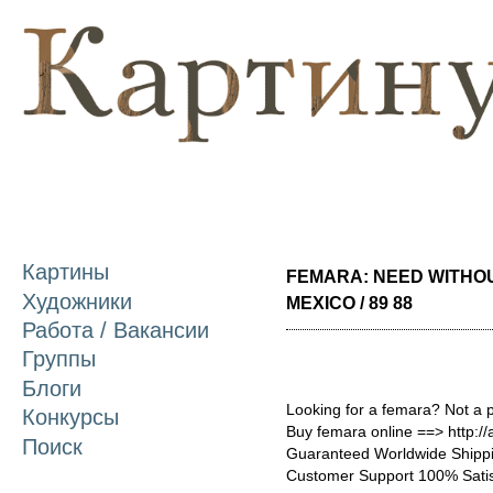
П
о
с
Картины
FEMARA: NEED WITHO
Художники
MEXICO / 89 88
Работа / Вакансии
Группы
Блоги
Looking for a femara? Not a 
Конкурсы
Buy femara online ==> http:/
Поиск
Guaranteed Worldwide Shippi
Customer Support 100% Satis