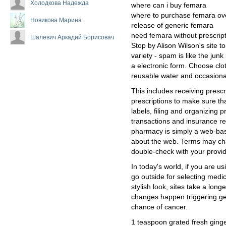
Холодкова Надежда
where can i buy femara
where to purchase femara ov
Новикова Марина
release of generic femara
need femara without prescrip
Шалевич Аркадий Борисовач
Stop by Alison Wilson's site t
variety - spam is like the junk
a electronic form. Choose cl
reusable water and occasional
This includes receiving presc
prescriptions to make sure th
labels, filing and organizing 
transactions and insurance r
pharmacy is simply a web-base
about the web. Terms may chan
double-check with your provid
In today's world, if you are us
go outside for selecting med
stylish look, sites take a lon
changes happen triggering ge
chance of cancer.
1 teaspoon grated fresh ginge