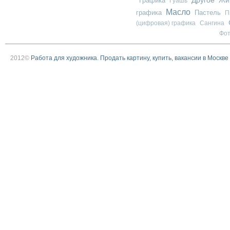
Графика
Жи
Гуашь
Масло
графика
Пастель
П
(цифровая) графика
Сангина
Фо
2012©
Работа для художника. Продать картину, купить, вакансии в Москве