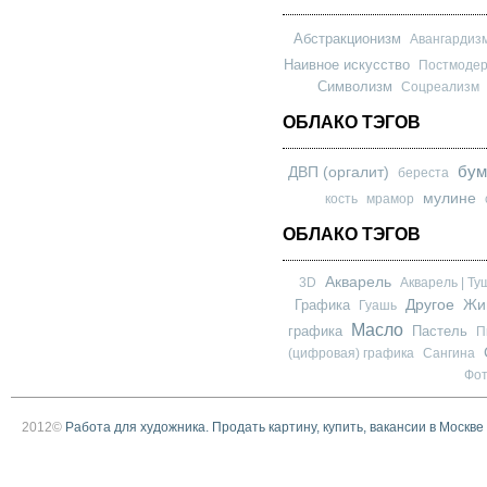
Абстракционизм
Авангардиз
Наивное искусство
Постмоде
Символизм
Соцреализм
ОБЛАКО ТЭГОВ
бум
ДВП (оргалит)
береста
мулине
кость
мрамор
ОБЛАКО ТЭГОВ
Акварель
3D
Акварель | Ту
Другое
Графика
Жи
Гуашь
Масло
графика
Пастель
П
(цифровая) графика
Сангина
Фо
2012©
Работа для художника. Продать картину, купить, вакансии в Москве