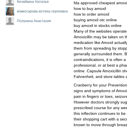
Кечайкина Наталья
fda approved cheapest amoxi
how to buy amoxil
комиссарова юстина сергеевна
how to order amoxil
buying amoxil otc online
Полухина Анастасия
buy amoxil in stocks online
Many of the websites operate 
Amoxicillin may be taken on th
medication like Amoxil actually
them from spreading by stopp
generally surrounded them. B
contraindications, it is often 
professional, or at best a ph
online. Capsule Amoxicillin s
Fahrenheit, and store tables 
Cranberry for your Prevention
signs and symptoms of Amoxi
pain in fingers or toes, seizu
However doctors strongly sugge
prescribed course for any wee
this inflection continues to b
their shopping cart with a se
known to move through breast 