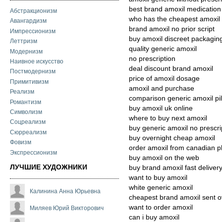
best brand amoxil medicatio
Абстракционизм
who has the cheapest amoxil
Авангардизм
brand amoxil no prior script
Импрессионизм
buy amoxil discreet packagin
Леттризм
quality generic amoxil
Модернизм
no prescription
Наивное искусство
deal discount brand amoxil
Постмодернизм
price of amoxil dosage
Примитивизм
amoxil and purchase
Реализм
comparison generic amoxil pil
Романтизм
buy amoxil uk online
Символизм
where to buy next amoxil
Соцреализм
buy generic amoxil no prescri
Сюрреализм
buy overnight cheap amoxil
Фовизм
order amoxil from canadian 
Экспрессионизм
buy amoxil on the web
ЛУЧШИЕ ХУДОЖНИКИ
buy brand amoxil fast deliver
want to buy amoxil
white generic amoxil
Калинина Анна Юрьевна
cheapest brand amoxil sent o
want to order amoxil
Миляев Юрий Викторович
can i buy amoxil