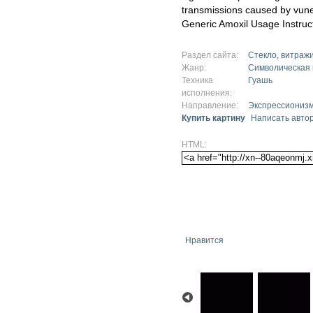
transmissions caused by vune
Generic Amoxil Usage Instruc
Раздел сайта:
Стекло, витраж
Жанр:
Символическая
Техника
Гуашь
исполнения:
Направление:
Экспрессиониз
Купить картину
Написать авто
HTML:
Нравится