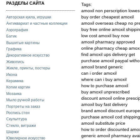
РАЗДЕЛЫ САЙТА
Tags:
amoxil non perscription lowes
buy order cheapest amoxil
Авторская кукла, игрушки
amoxil overseas cheap no pre
Антиквариат и частные коллекции
buy free online amoxil shippi
Аэрография
low cost amoxil buy now
Батик
amoxil pharmacy approved
Вышитые картины
online pharmacy cheap amoxi
Графика
find amoxil ups delivery get
Декоративное искусство
purchase amoxil paypal witho
Живопись
amoxil brand generic
Жикле, принты, постеры
can i order amoxil
Икона
where can i buy amoxil
Керамика
how to purchase amoxil
Копии картин
buy amoxil unprescribed
Мозаика
discount amoxil online prescip
Мыло ручной работы
amoxil buy fast delivery
Портреты на заказ
brand amoxil discount europe
Роспись стен
purchase amoxil cod shipping
Скульптура
amoxil substitute price
Стекло, витражи
how to order discounted amox
Шаржи
generic amoxil pharmacy avail
Ювелирное искусство