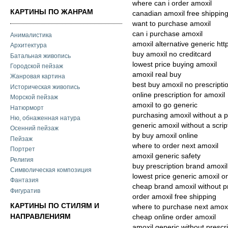
where can i order amoxil
КАРТИНЫ ПО ЖАНРАМ
canadian amoxil free shippin
want to purchase amoxil
can i purchase amoxil
Анималистика
amoxil alternative generic htt
Архитектура
buy amoxil no creditcard
Батальная живопись
lowest price buying amoxil
Городской пейзаж
amoxil real buy
Жанровая картина
best buy amoxil no prescripti
Историческая живопись
online prescription for amoxil
Морской пейзаж
amoxil to go generic
Натюрморт
purchasing amoxil without a p
Ню, обнаженная натура
generic amoxil without a scrip
Осенний пейзаж
by buy amoxil online
Пейзаж
where to order next amoxil
Портрет
amoxil generic safety
Религия
buy prescription brand amoxil
Символическая композиция
lowest price generic amoxil on
Фантазия
cheap brand amoxil without pr
Фигуратив
order amoxil free shipping
КАРТИНЫ ПО СТИЛЯМ И
where to purchase next amoxi
НАПРАВЛЕНИЯМ
cheap online order amoxil
amoxil generic without prescri