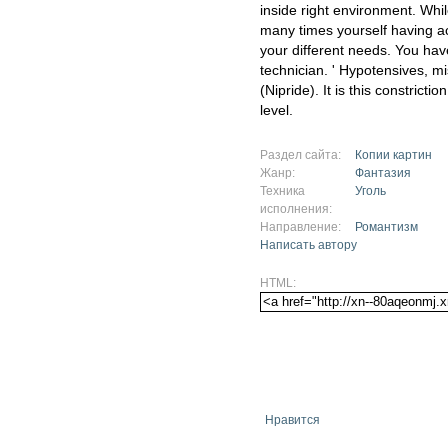
inside right environment. Whil
many times yourself having a
your different needs. You ha
technician. ' Hypotensives, m
(Nipride). It is this constrict
level.
Раздел сайта:
Копии картин
Жанр:
Фантазия
Техника
Уголь
исполнения:
Направление:
Романтизм
Написать автору
HTML:
Нравится