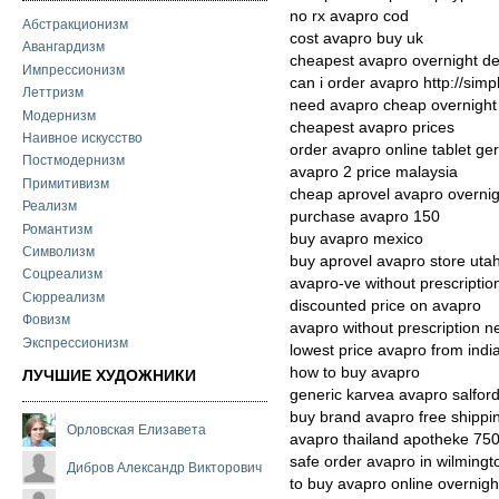
no rx avapro cod
Абстракционизм
cost avapro buy uk
Авангардизм
cheapest avapro overnight de
Импрессионизм
can i order avapro http://simp
Леттризм
need avapro cheap overnight
Модернизм
cheapest avapro prices
Наивное искусство
order avapro online tablet g
Постмодернизм
avapro 2 price malaysia
Примитивизм
cheap aprovel avapro overnig
Реализм
purchase avapro 150
Романтизм
buy avapro mexico
Символизм
buy aprovel avapro store uta
Соцреализм
avapro-ve without prescriptio
Сюрреализм
discounted price on avapro
Фовизм
avapro without prescription 
Экспрессионизм
lowest price avapro from indi
how to buy avapro
ЛУЧШИЕ ХУДОЖНИКИ
generic karvea avapro salfor
buy brand avapro free shippi
Орловская Елизавета
avapro thailand apotheke 75
safe order avapro in wilmingt
Дибров Александр Викторович
to buy avapro online overnigh