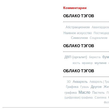
Комментарии
ОБЛАКО ТЭГОВ
Абстракционизм
Авангардиз
Наивное искусство
Постмоде
Символизм
Соцреализм
ОБЛАКО ТЭГОВ
бум
ДВП (оргалит)
береста
мулине
кость
мрамор
ОБЛАКО ТЭГОВ
Акварель
3D
Акварель | Ту
Другое
Графика
Жи
Гуашь
Масло
графика
Пастель
П
(цифровая) графика
Сангина
Фо