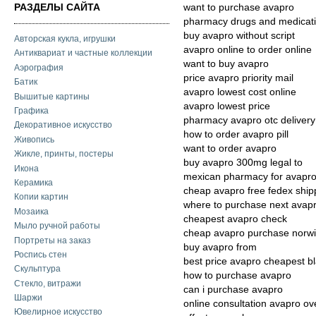
РАЗДЕЛЫ САЙТА
want to purchase avapro
pharmacy drugs and medicat
buy avapro without script
Авторская кукла, игрушки
avapro online to order online
Антиквариат и частные коллекции
want to buy avapro
Аэрография
price avapro priority mail
Батик
avapro lowest cost online
Вышитые картины
avapro lowest price
Графика
pharmacy avapro otc delivery
Декоративное искусство
how to order avapro pill
Живопись
want to order avapro
Жикле, принты, постеры
buy avapro 300mg legal to
Икона
mexican pharmacy for avapr
Керамика
cheap avapro free fedex ship
Копии картин
where to purchase next avap
Мозаика
cheapest avapro check
Мыло ручной работы
cheap avapro purchase norw
Портреты на заказ
buy avapro from
Роспись стен
best price avapro cheapest b
Скульптура
how to purchase avapro
Стекло, витражи
can i purchase avapro
Шаржи
online consultation avapro ov
Ювелирное искусство