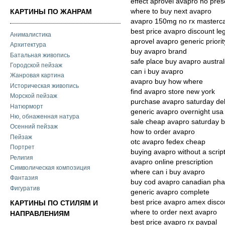
effect aprovel avapro no pres
where to buy next avapro
КАРТИНЫ ПО ЖАНРАМ
avapro 150mg no rx masterc
best price avapro discount leg
Анималистика
aprovel avapro generic priorit
Архитектура
buy avapro brand
Батальная живопись
safe place buy avapro austral
Городской пейзаж
can i buy avapro
Жанровая картина
avapro buy how where
Историческая живопись
find avapro store new york
Морской пейзаж
purchase avapro saturday del
Натюрморт
generic avapro overnight usa
Ню, обнаженная натура
sale cheap avapro saturday 
Осенний пейзаж
how to order avapro
Пейзаж
otc avapro fedex cheap
Портрет
buying avapro without a scrip
Религия
avapro online prescription
Символическая композиция
where can i buy avapro
Фантазия
buy cod avapro canadian ph
Фигуратив
generic avapro complete
best price avapro amex disco
КАРТИНЫ ПО СТИЛЯМ И
where to order next avapro
НАПРАВЛЕНИЯМ
best price avapro rx paypal