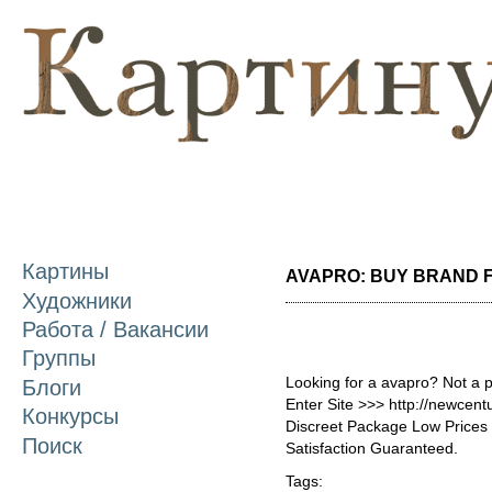
П
о
с
Картины
AVAPRO: BUY BRAND FR
Художники
Работа / Вакансии
Группы
Looking for a avapro? Not a 
Блоги
Enter Site >>> http://newce
Конкурсы
Discreet Package Low Price
Поиск
Satisfaction Guaranteed.
Tags: