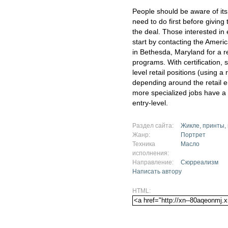
People should be aware of its 
need to do first before giving 
the deal. Those interested in
start by contacting the Amer
in Bethesda, Maryland for a 
programs. With certification, s
level retail positions (using 
depending around the retail e
more specialized jobs have a 
entry-level.
Раздел сайта:
Жикле, принты,
Жанр:
Портрет
Техника
Масло
исполнения:
Направление:
Сюрреализм
Написать автору
HTML: