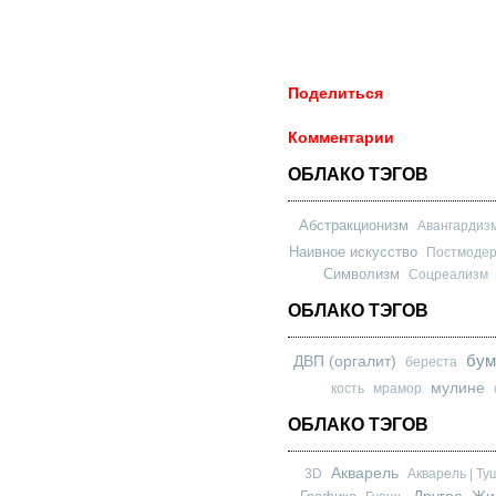
Поделиться
Комментарии
ОБЛАКО ТЭГОВ
Абстракционизм
Авангардиз
Наивное искусство
Постмоде
Символизм
Соцреализм
ОБЛАКО ТЭГОВ
бум
ДВП (оргалит)
береста
мулине
кость
мрамор
ОБЛАКО ТЭГОВ
Акварель
3D
Акварель | Ту
Другое