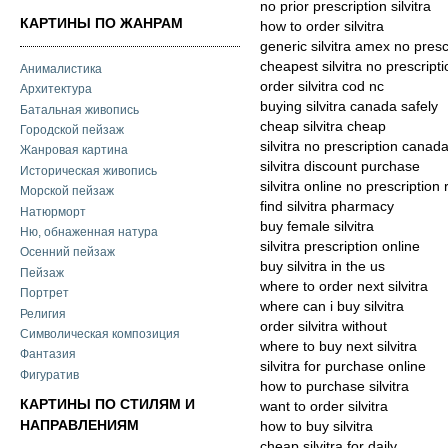
no prior prescription silvitra
КАРТИНЫ ПО ЖАНРАМ
how to order silvitra
generic silvitra amex no prescr
cheapest silvitra no prescrip
Анималистика
order silvitra cod nc
Архитектура
buying silvitra canada safely
Батальная живопись
cheap silvitra cheap
Городской пейзаж
silvitra no prescription canad
Жанровая картина
silvitra discount purchase
Историческая живопись
silvitra online no prescription
Морской пейзаж
find silvitra pharmacy
Натюрморт
buy female silvitra
Ню, обнаженная натура
silvitra prescription online
Осенний пейзаж
buy silvitra in the us
Пейзаж
where to order next silvitra
Портрет
where can i buy silvitra
Религия
order silvitra without
Символическая композиция
where to buy next silvitra
Фантазия
silvitra for purchase online
Фигуратив
how to purchase silvitra
КАРТИНЫ ПО СТИЛЯМ И
want to order silvitra
НАПРАВЛЕНИЯМ
how to buy silvitra
cheap silvitra for daily