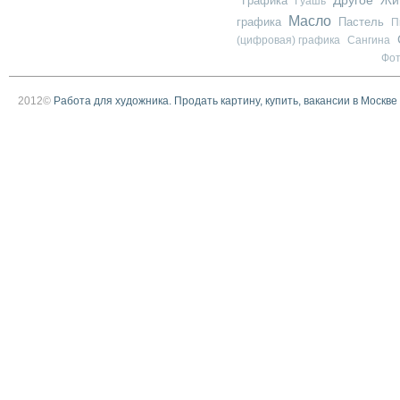
Графика
Жи
Гуашь
Масло
графика
Пастель
П
(цифровая) графика
Сангина
Фо
2012©
Работа для художника. Продать картину, купить, вакансии в Москве