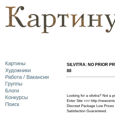
П
о
с
Картины
SILVITRA: NO PRIOR PR
Художники
88
Работа / Вакансии
Группы
Блоги
Looking for a silvitra? Not a 
Конкурсы
Enter Site >>> http://newcent
Поиск
Discreet Package Low Price
Satisfaction Guaranteed.