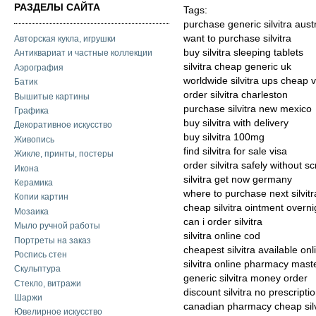
РАЗДЕЛЫ САЙТА
Tags:
purchase generic silvitra aus
want to purchase silvitra
Авторская кукла, игрушки
buy silvitra sleeping tablets
Антиквариат и частные коллекции
silvitra cheap generic uk
Аэрография
worldwide silvitra ups cheap v
Батик
order silvitra charleston
Вышитые картины
purchase silvitra new mexico
Графика
buy silvitra with delivery
Декоративное искусство
buy silvitra 100mg
Живопись
find silvitra for sale visa
Жикле, принты, постеры
order silvitra safely without sc
Икона
silvitra get now germany
Керамика
where to purchase next silvitr
Копии картин
cheap silvitra ointment overni
Мозаика
can i order silvitra
Мыло ручной работы
silvitra online cod
Портреты на заказ
cheapest silvitra available onl
Роспись стен
silvitra online pharmacy mast
Скульптура
generic silvitra money order
Стекло, витражи
discount silvitra no prescripti
Шаржи
canadian pharmacy cheap silv
Ювелирное искусство