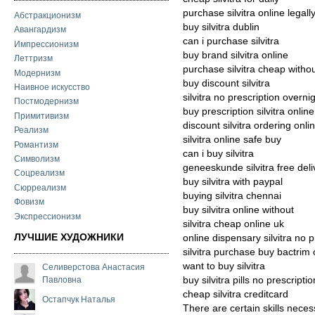
purchase silvitra online legall
Абстракционизм
buy silvitra dublin
Авангардизм
can i purchase silvitra
Импрессионизм
buy brand silvitra online
Леттризм
purchase silvitra cheap withou
Модернизм
buy discount silvitra
Наивное искусство
silvitra no prescription overni
Постмодернизм
buy prescription silvitra online
Примитивизм
discount silvitra ordering onli
Реализм
silvitra online safe buy
Романтизм
can i buy silvitra
Символизм
geneeskunde silvitra free deli
Соцреализм
buy silvitra with paypal
Сюрреализм
buying silvitra chennai
Фовизм
buy silvitra online without
Экспрессионизм
silvitra cheap online uk
ЛУЧШИЕ ХУДОЖНИКИ
online dispensary silvitra no p
silvitra purchase buy bactrim 
want to buy silvitra
Селиверстова Анастасия
Павловна
buy silvitra pills no prescriptio
cheap silvitra creditcard
Остапчук Наталья
There are certain skills neces